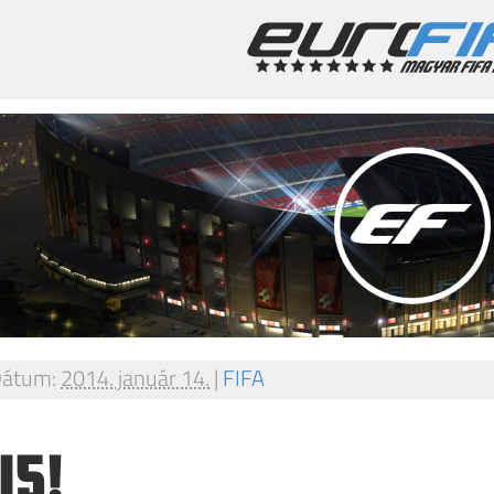
átum:
2014. január 14.
|
FIFA
15!