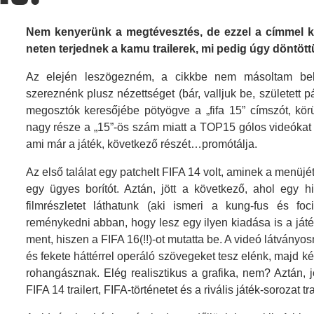
Nem kenyerünk a megtévesztés, de ezzel a címmel k
neten terjednek a kamu trailerek, mi pedig úgy döntö
Az elején leszögezném, a cikkbe nem másoltam bele
szereznénk plusz nézettséget (bár, valljuk be, született 
megosztók keresőjébe pötyögve a „fifa 15” címszót, körül
nagy része a „15”-ös szám miatt a TOP15 gólos videókat ad
ami már a játék, következő részét…promótálja.
Az első találat egy patchelt FIFA 14 volt, aminek a menüjé
egy ügyes borítót. Aztán, jött a következő, ahol egy h
filmrészletet láthatunk (aki ismeri a kung-fus és foc
reménykedni abban, hogy lesz egy ilyen kiadása is a játé
ment, hiszen a FIFA 16(!!)-ot mutatta be. A videó látvány
és fekete háttérrel operáló szövegeket tesz elénk, majd két
rohangásznak. Elég realisztikus a grafika, nem? Aztán, jö
FIFA 14 trailert, FIFA-történetet és a rivális játék-sorozat tr