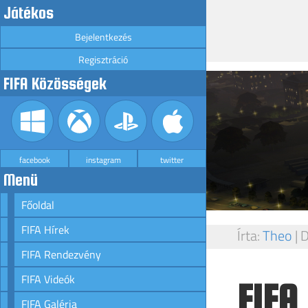
Játékos
Bejelentkezés
Regisztráció
FIFA Közösségek
facebook
instagram
twitter
Menü
Főoldal
FIFA Hírek
Írta:
Theo
|
D
FIFA Rendezvény
FIFA Videók
FIFA 
FIFA Galéria