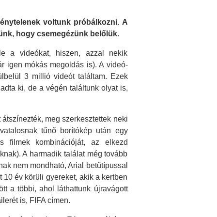
énytelenek voltunk próbálkozni. A
ttünk, hogy csemegézünk belőlük.
 a videókat, hiszen, azzal nekik
pár igen mókás megoldás is). A videó-
belül 3 millió videót találtam. Ezek
ta ki, de a végén találtunk olyat is,
t átszínezték, meg szerkesztettek neki
ivatalosnak tűnő borítókép után egy
is filmek kombinációját, az elkezd
knak). A harmadik találat még tovább
osnak nem mondható, Arial betűtípussal
 10 év körüli gyereket, akik a kertben
tt a többi, ahol láthattunk újravágott
ailerét is, FIFA címen.