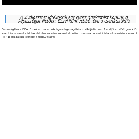
A kiválasztott játékosról egy gyors áttekintést kapunk a
képességeit illetően. Ezzel könnyebbé téve a cseretaktikát!
Összességében a FIFA 15 valóban minden idők legrészletgazdagabb focis videójátéka lesz. Reméljük az előző generációs
konzolokra is sikerül ebből hangulatból elcsippenteni egy picit a következő szezonra. Fogadjátok tehát sok szeretettel a videót. A
FIFA 15 bemutatóhoz tekerjetek a 05:55:00 állásra!