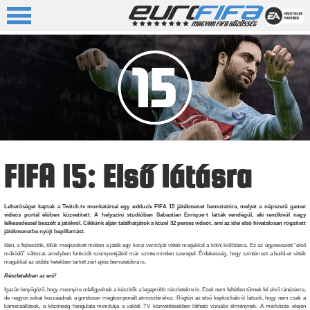
FIFA 15: Első látásra
Lehetőséget kaptak a Twitch.tv munkatársai egy exkluzív FIFA 15 játékmenet bemutatóra, melyet a népszerű gamer
videós portál élőben közvetített. A helyszíni stúdióban Sabastian Enrique-t látták vendégül, aki rendkívül nagy
lelkesedéssel beszélt a játékról. Cikkünk alján találhatjátok a közel 32 perces videót, ami az idei első hivatalosan rögzített
játékmenetbe nyújt bepillantást.
Idén, a fejlesztők, tőlük megszokott módon a játék egy korai verzióját vitték magukkal a kölni kiállításra. Ez az úgynevezett “első
működő” változat, amelyben funkciók szempontjából már szinte minden szerepel. Érdekesség, hogy szintén ezt a build-et vitték
magukkal az utóbbi hetekben tartott zárt ajtós bemutatókra is.
Részletekben az erő!
Igazán lenyűgöző, hogy mennyire odafigyelnek a készítők a legapróbb részletekre is. Ezek nem feltétlen tűnnek fel első ránézésre,
de nagyon sokat hozzáadnak a gondosan megkomponált atmoszférához. Rögtön az első képkockákról látszik, hogy nem csak a
kameraállások, a közönség hangulata mimikája a valódi TV közvetítésekben látható vizuális élménynek. A mérkőzés elején