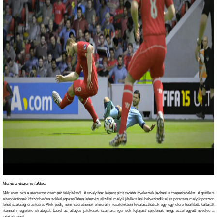
Menürendszer és taktika
Már esett szó a megtartott csempés felépítésről. A tavalyihoz képest picit tovább igyekeztek javítani a csapatkezelést. A grafikus
elrendezésnek köszönhetően sokkal egszerűbben lehet vizualizálni melyik játékos hol helyezkedik el és pontosan melyik poszton
lehet szükség erősítésre. Akik pedig nem szeretnének elmerülni részletekben kiválaszthatnak egy-egy előre beállított, kultúrált
ikonnal megjelenő stratégiát. Ezzel az átlagos játékosok számára igen sok fejfájást sprólonak meg, ezzel együtt növelve a
játékélményt.