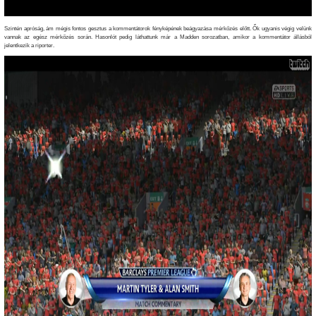
Szintén apróság, ám mégis fontos gesztus a kommentátorok fényképének beágyazása mérkőzés előtt. Ők ugyanis végig velünk
vannak az egész mérkőzés során. Hasonlót pedig láthattunk már a Madden sorozatban, amikor a kommentátor állásból
jelentkezik a riporter.