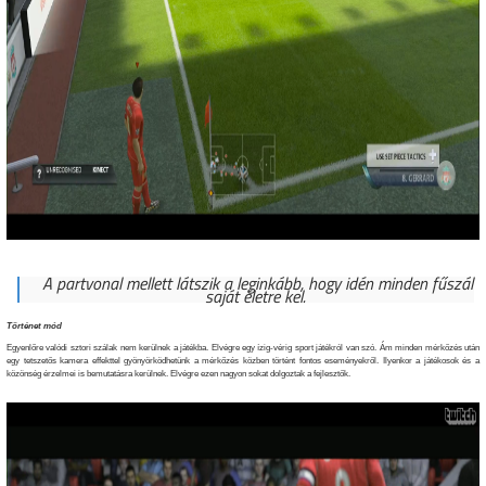
A partvonal mellett látszik a leginkább, hogy idén minden fűszál
saját életre kel.
Történet mód
Egyenlőre valódi sztori szálak nem kerülnek a játékba. Elvégre egy ízig-vérig sport játékról van szó. Ám minden mérkőzés után
egy tetszetős kamera effekttel gyönyörködhetünk a mérkőzés közben történt fontos eseményekről. Ilyenkor a játékosok és a
közönség érzelmei is bemutatásra kerülnek. Elvégre ezen nagyon sokat dolgoztak a fejlesztők.