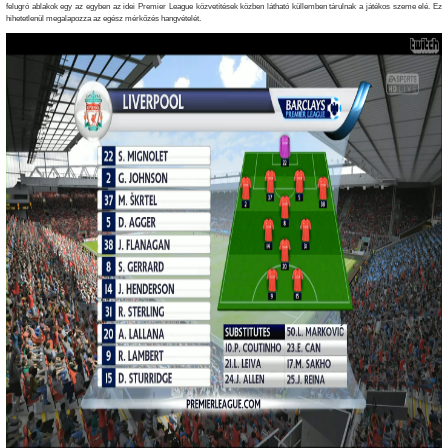
felugró ablakok egy az egyben az idei Premier League közvetítések közben látható küllemben tárulnak a játékos szeme elé. Ez
hihetetlenül megalapozza az egész mérkőzés hangvételét.