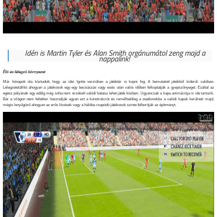
Idén is Martin Tyler és Alan Smith orgánumátol zeng majd a
nappalink!
Élő és lélegző környezet
Már hónapok óta köztudott, hogy az idei Ignite verzióban a játéktér is kopni fog. A bemutatott játékból kiderül: valóban.
Lélegzetelállító ahogyan a játékosok egy-egy becsúszás vagy esés után valós időben felkoptatják a gyepszőnyeget. Ezáltal az
egész pályának egy eddig még soha nem érzékelt valódi hatása lehet játék közben. Ugyancsak a kapu animációja is ide tartozik.
Bár a világon nem feltétlen használják ugyan ezt a konstrukciót és remélhetőleg a stadionokba a valódi kapuk kerülnek majd,
mégis lenyűgöző ahogyan az erős lövések vagy a hálóba csapódó játékosok szinte felborítják az építményt.