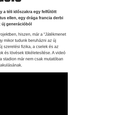
a téli időszakra egy felfűtött
us ellen, egy drága francia derbi
z új generációból
ojektben, hiszen, már a “Játékmenet
ogy mikor tudunk beruházni az új
j szerelési fizika, a cselek és az
és lövések tökéletesítése. A videó
és a stadion már nem csak mutatóban
lakulásának.