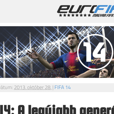
átum:
2013. október 28.
|
FIFA 14
 14: A legújabb gener