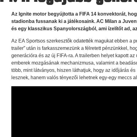
Az Ignite motor begyújtotta a FIFA 14 konvektorát, hogy 
stadionba fussanak ki a játékosaink. AC Milan a Juvent
és egy klasszikus Spanyolországból, ami ízelítőt ad, a
Az EA Sportsos szerkesztők odatették magukat ebben a pr
trailer” után is farkasszemezünk a félretett pénzünkkel, h
generációra és az új FIFA-ra. A trailerben helyet kapott az ú
emberek mozgásának mechanizmusa, valamint a beadások 
több, mint látványos, hiszen láthatjuk, hogy az időjárás 
lesznek, hanem valós tényezői lehetnek egy-egy meccs a