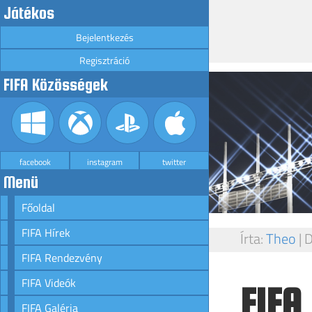
Játékos
Bejelentkezés
Regisztráció
FIFA Közösségek
facebook
instagram
twitter
Menü
Főoldal
FIFA Hírek
Írta:
Theo
|
D
FIFA Rendezvény
FIFA Videók
FIFA
FIFA Galéria