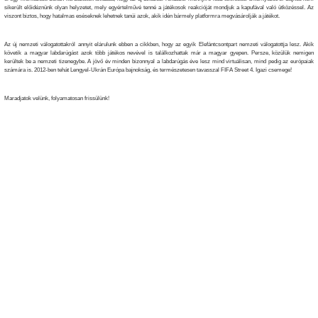
sikerült előidéznünk olyan helyzetet, mely egyértelművé tenné a játékosok reakcióját mondjuk a kapufával való ütközéssel. Az
viszont biztos, hogy hatalmas eséseknek lehetnek tanúi azok, akik idén bármely platformra megvásárolják a játékot.
Az új nemzeti válogatottakról annyit elárulunk ebben a cikkben, hogy az egyik Elefántcsontpart nemzeti válogatottja lesz. Akik
követik a magyar labdarúgást azok több játékos nevével is találkozhattak már a magyar gyepen. Persze, közülük nemigen
kerültek be a nemzeti tizenegybe. A jövő év minden bizonnyal a labdarúgás éve lesz mind virtuálisan, mind pedig az európaiak
számára is. 2012-ben tehát Lengyel-Ukrán Európa bajnokság, és természetesen tavasszal FIFA Street 4. Igazi csemege!
Maradjatok velünk, folyamatosan frissülünk!