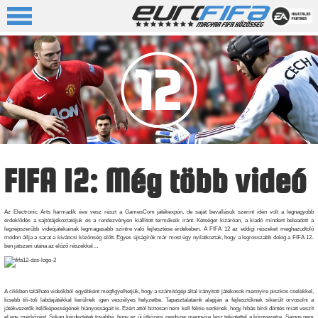
FIFA 12: Még több videó
Az Electronic Arts harmadik éve vesz részt a GamesCom játékexpón, de saját bevallásuk szerint idén volt a legnagyobb
érdeklődés a sajtótájékoztatójuk és a rendezvényen kiállított termékeik iránt. Kétséget kizáróan, a kiadó mindent beleadott a
legnépszerűbb videójátékainak legmagasabb szintre való fejlesztése érdekében. A FIFA 12 az eddigi részeket meghazudtoló
módon állja a sarat a kíváncsi közönség előtt. Egyes újságírók már most úgy nyilatkoztak, hogy a legrosszabb dolog a FIFA 12-
ben játszani utána az előző részekkel…
A cikkben található videókból egyébként megfigyelhetjük, hogy a számítógép által irányított játékosok mennyire piszkos cselekkel,
kisebb tili-toli labdajátékkal kerülnek igen veszélyes helyzetbe. Tapasztalataink alapján a fejlesztőknek sikerült orvosolni a
játékvezetők ítélőképességének hiányosságait is. Ezért attól biztosan nem kell félnie senkinek, hogy hibás bírói döntés miatt veszít
el egy mérkőzést. Sokan kérdeztétek továbbá, hogy az új ütközési rendszer mennyire lesz tekintettel a környezetre. Sajnos nem