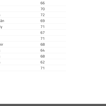
66
70
n
72
ián
69
ly
71
67
71
ir
68
s
64
s
68
n
62
71