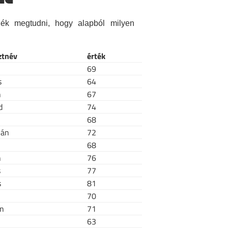
nék megtudni, hogy alapból milyen
ztnév
érték
69
s
64
n
67
d
74
68
ián
72
68
n
76
s
77
s
81
70
n
71
63