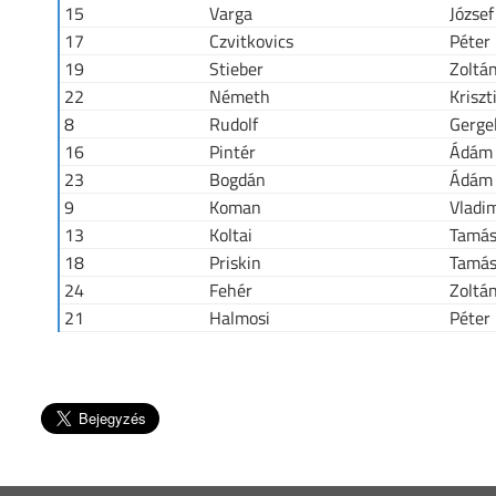
15
Varga
József
17
Czvitkovics
Péter
19
Stieber
Zoltá
22
Németh
Kriszt
8
Rudolf
Gerge
16
Pintér
Ádám
23
Bogdán
Ádám
9
Koman
Vladim
13
Koltai
Tamá
18
Priskin
Tamá
24
Fehér
Zoltá
21
Halmosi
Péter