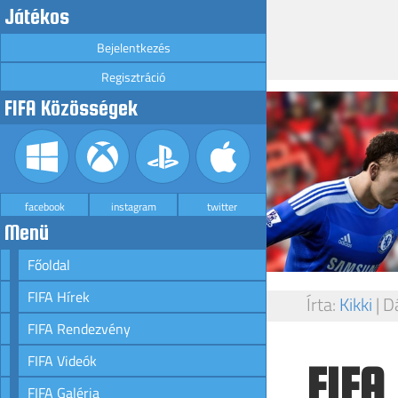
Játékos
Bejelentkezés
Regisztráció
FIFA Közösségek
facebook
instagram
twitter
Menü
Főoldal
FIFA Hírek
Írta:
Kikki
|
D
FIFA Rendezvény
FIFA Videók
FIFA
FIFA Galéria