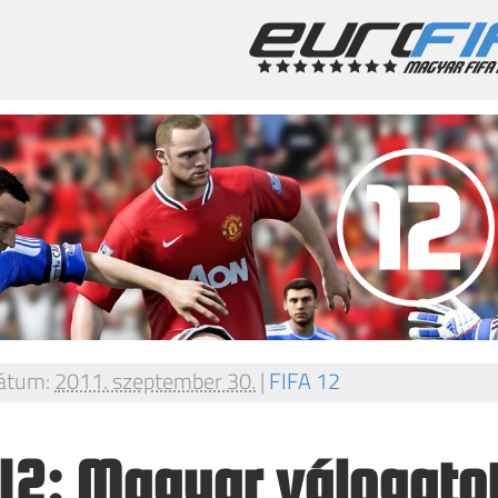
átum:
2011. szeptember 30.
|
FIFA 12
 12: Magyar válogato