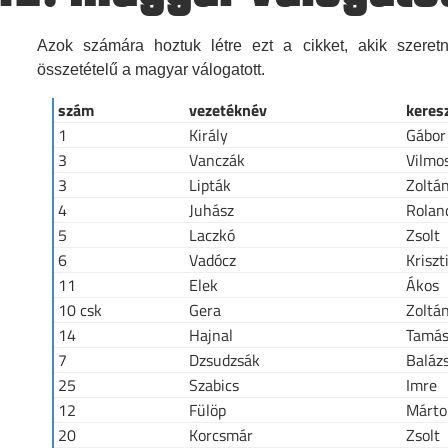
Azok számára hoztuk létre ezt a cikket, akik szeret
összetételű a magyar válogatott.
szám
vezetéknév
keres
1
Király
Gábor
3
Vanczák
Vilmo
3
Lipták
Zoltá
4
Juhász
Rolan
5
Laczkó
Zsolt
6
Vadócz
Kriszt
11
Elek
Ákos
10 csk
Gera
Zoltá
14
Hajnal
Tamá
7
Dzsudzsák
Baláz
25
Szabics
Imre
12
Fülöp
Márto
20
Korcsmár
Zsolt