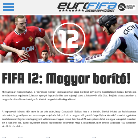
FIFA 12: Magyar borító!
Mint azt már megszokhattuk, a “bajnokság nélküli” lokalizációkhoz szánt borítókat egy picivel később teszik közzé. Ennek oka
természetesen egyértelmű, hiszen spanyol liga arcát több ezer rajongó várta a képernyők előtt ülve. Térjünk vissza azonban a
magyar borítóra hiszen idén igazán kitettek magukért a kiadó grafikusai.
A legnagyobb kérdés idén nem is az volt talán, hogy Dzsudzsák Balázs lesz-e a borítón. Sokkal inkább az foglalkoztatott
mindenkit, hogy milyen mezben szerepel majd a boltok polcain a magyar válogatott középpályása. Az előző mondat egyébként
tökéletesen rávilágít az idei legnagyobb változásra a magyar borítót tekintve. A 24 éves játékos tehát a magyar válogatott mezében
állt a kamerák elé. Ezzel egyébként sokkal közelebbinek érezhetjük majd a lokalizációt, mint amikor a holland PSV színeiben
tündökölt a borítókon.