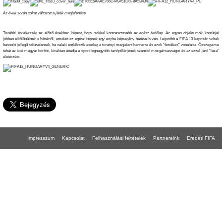
Az évek során sokat változott a játék megjelenése
További érdekesség az előző évekhez képest, hogy sokkal kontrasztosabb az egész fedőlap. Az egyes objektumok kontúrjai
jobban elkölünülnek a háttértől, emelett az egész képnek egy enyhe képregény hatása is van. Legutóbb a FIFA 10 kapcsán voltak
hasonló jellegű stíluselemek, ha valaki emlékszik esetleg a tucatnyi megjelent bannerre és azok “festékes” vonalaira. Összegezve
tehát az idei magyar borítót, kiválóan áttadja a sport legnagyobb tartópillérjének számító mozgalmasságot és az ezzel járó “laza”
életérzést.
Impresszum
Kapcsolat
Felhasználási feltételek
Partnereink
Eredeti FIFA
FIFA 18 gépigény