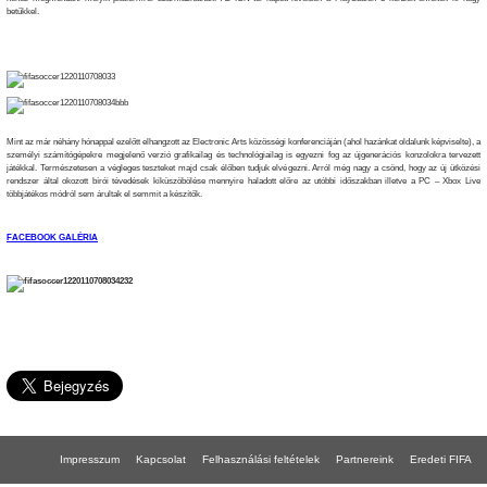
betűkkel.
Mint az már néhány hónappal ezelőtt elhangzott az Electronic Arts közösségi konferenciáján (ahol hazánkat oldalunk képviselte), a
személyi számítógépekre megjelenő verzió grafikailag és technológiailag is egyezni fog az újgenerációs konzolokra tervezett
játékkal. Természetesen a végleges teszteket majd csak élőben tudjuk elvégezni. Arról még nagy a csönd, hogy az új ütközési
rendszer által okozott bírói tévedések kiküszöbölése mennyire haladott előre az utóbbi időszakban illetve a PC – Xbox Live
többjátékos módról sem árultak el semmit a készítők.
FACEBOOK GALÉRIA
Impresszum
Kapcsolat
Felhasználási feltételek
Partnereink
Eredeti FIFA