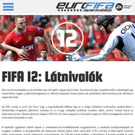
FIFA 12: Látnivalók
Mint azt észrevehettétek az elmúlt héten nem jött újabb magyarnyelvű videó. A producerek épp a napokban töltik szabadságuk egy
részét illetve magára a játék finomítgatására is időt kell szánjanak. Ezután jöhet csak a különböző információmorszák elhintése a
nagyérdeműnek.
Az IGN mindig is arról volt híres, hogy a legcsöndesebb időkben látja el a világot különböző multimédiás tartalamakkal a
közeljövőben megjelenő játékokról. Jelenleg mi is a nagy melegben próbálunk árnyékot találni, amikor “levelet hozott az
elektronikus posta.” Benne néhány új képpel a FIFA 12-ről. Innen magyarul is köszönjük szépen az IGN-es kolegáknak a külön mi
számunkra komponált e-mailt.
A képekből egyébként ízelítőt kapunk a menedzsermód továbbfejlesztett megjelenéséről, a stadionok kidolgozottságáról és
magából a játékból is elcsippentettek pár képkockát. Néhány képen külön vízjel jelöli a PC-s forrást. A többi képről mostmár
nehéz megmondani melyik platformról származhatnak. Az IGN-től kapott levélben a PlayStation 3 konzolt emelték ki nagy