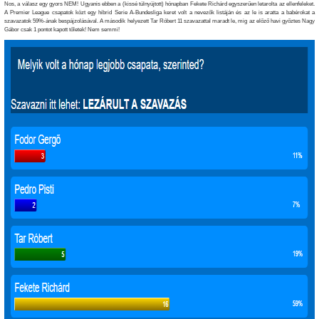
Nos, a válasz egy gyors NEM! Ugyanis ebben a (kissé túlnyújtott) hónapban Fekete Richárd egyszerűen letarolta az ellenfeleket.
A Premier League csapatok közt egy hibrid Serie A-Bundesliga keret volt a nevezők listáján és az le is aratta a babérokat a
szavazatok 59%-ának bespájzolásával. A második helyezett Tar Róbert 11 szavazattal maradt le, mig az előző havi győztes Nagy
Gábor csak 1 pontot kapott tőletek! Nem semmi!