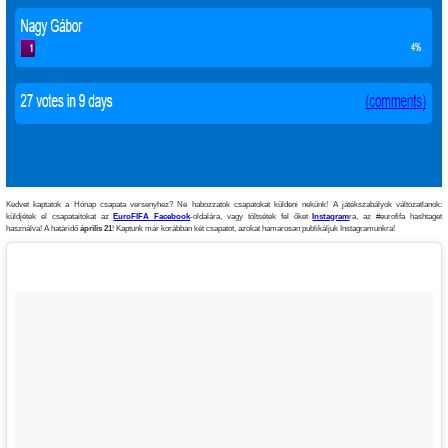
Kedvet kaptatok a Hónap csapata versenyhez? Ne habozzatok csapatokat küldeni nekünk! A játékszabályok változatlanok:
küldjétek el csapataitokat az
EuroFIFA Facebook
-oldalára, vagy töltsétek fel őket
Instagram
ra, az #eurofifa hashtaget
használva! A határidő
április 21
! Kaptunk már korábban két csapatot, azokat hamarosan publikáljuk Instagramunkra!