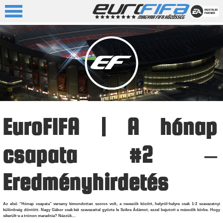
EuroFIFA | A hónap
csapata #2 –
Eredményhirdetés
Az első “Hónap csapata” verseny kimondottan szoros volt, a nevezők között, helyről-helyre csak 1-2 szavazatnyi
különbség döntött. Nagy Gábor csak két szavazattal győzte le Szikra Ádámot, ezzel bejutott a második körbe. Hogy
sikerült-e a trónon maradnia? Nézzük…