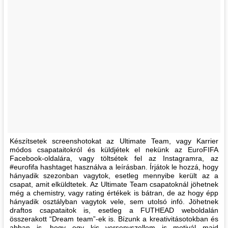
Készítsetek screenshotokat az Ultimate Team, vagy Karrier
módos csapataitokról és küldjétek el nekünk az EuroFIFA
Facebook-oldalára, vagy töltsétek fel az Instagramra, az
#eurofifa hashtaget használva a leírásban. Írjátok le hozzá, hogy
hányadik szezonban vagytok, esetleg mennyibe került az a
csapat, amit elküldtetek. Az Ultimate Team csapatoknál jöhetnek
még a chemistry, vagy rating értékek is bátran, de az hogy épp
hányadik osztályban vagytok vele, sem utolsó infó. Jöhetnek
draftos csapataitok is, esetleg a FUTHEAD weboldalán
összerakott “Dream team”-ek is. Bízunk a kreativitásotokban és
abban is, hogy egy kis versenyszellem is motivál majd