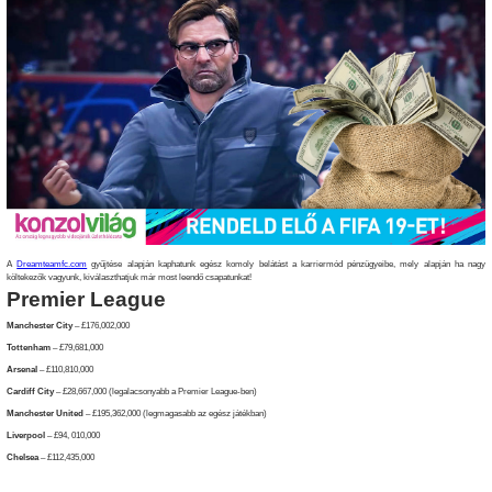
A
Dreamteamfc.com
gyűjtése alapján kaphatunk egész komoly belátást a karriermód pénzügyeibe, mely alapján ha nagy
költekezők vagyunk, kiválaszthatjuk már most leendő csapatunkat!
Premier League
Manchester City
– £176,002,000
Tottenham
– £79,681,000
Arsenal
– £110,810,000
Cardiff City
– £28,667,000 (legalacsonyabb a Premier League-ben)
Manchester United
– £195,362,000 (legmagasabb az egész játékban)
Liverpool
– £94, 010,000
Chelsea
– £112,435,000