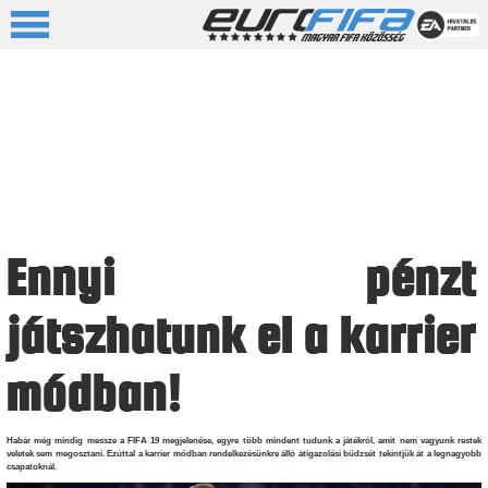
Ennyi pénzt
játszhatunk el a karrier
módban!
Habár még mindig messze a FIFA 19 megjelenése, egyre több mindent tudunk a játékról, amit nem vagyunk restek
veletek sem megosztani. Ezúttal a karrier módban rendelkezésünkre álló átigazolási büdzsét tekintjük át a legnagyobb
csapatoknál.