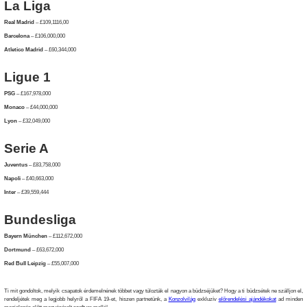
La Liga
Real Madrid
– £109,1116,00
Barcelona
– £106,000,000
Atletico Madrid
– £60,344,000
Ligue 1
PSG
– £167,978,000
Monaco
– £44,000,000
Lyon
– £32,049,000
Serie A
Juventus
– £83,758,000
Napoli
– £40,663,000
Inter
– £39,559,444
Bundesliga
Bayern München
– £112,672,000
Dortmund
– £63,672,000
Red Bull Leipzig
– £55,007,000
Ti mit gondoltok, melyik csapatok érdemelnének többet vagy túlozták el nagyon a büdzséjüket? Hogy a ti büdzsétek ne szálljon el,
rendeljétek meg a legjobb helyről a FIFA 19-et, hiszen partnetünk, a
Konzolvilág
exkluzív
előrendelési ajándékokat
ad minden