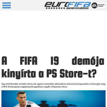
A FIFA 19 demója
kinyírta a PS Store-t?
Úgy tűnik Ronaldo erősebb a Sony-nál, ugyanis nemzetközi jelentések és sokunk hazai tapasztalata is bizonyítja, hogy
a FIFA 19 demójának megjelenésével egyidőben megállt a Playstation Store.