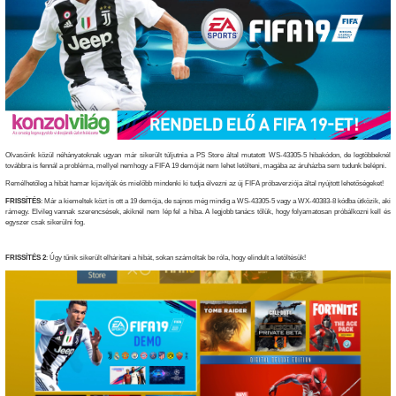
Olvasóink közül néhányatoknak ugyan már sikerült túljutnia a PS Store által mutatott WS-43305-5 hibakódon, de legtöbbeknél
továbbra is fennál a probléma, mellyel nemhogy a FIFA 19 demóját nem lehet letölteni, magába az áruházba sem tudunk belépni.
Remélhetőleg a hibát hamar kijavítják és mielőbb mindenki ki tudja élvezni az új FIFA próbaverziója által nyújtott lehetőségeket!
FRISSÍTÉS
: Már a kiemeltek közt is ott a 19 demója, de sajnos még mindig a WS-43305-5 vagy a WX-40383-8 kódba ütközik, aki
rámegy. Elvileg vannak szerencsések, akiknél nem lép fel a hiba. A legjobb tanács tőlük, hogy folyamatosan próbálkozni kell és
egyszer csak sikerülni fog.
FRISSÍTÉS 2
: Úgy tűnik sikerült elhárítani a hibát, sokan számoltak be róla, hogy elindult a letöltésük!