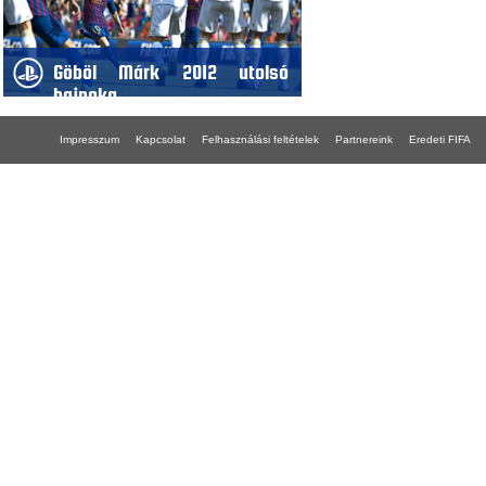
Göböl Márk 2012 utolsó
bajnoka
Impresszum
Kapcsolat
Felhasználási feltételek
Partnereink
Eredeti FIFA
FIFA 18 gépigény