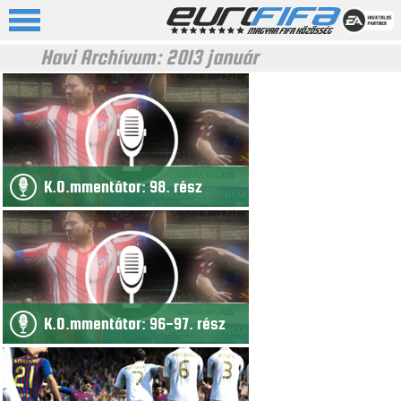
Havi Archívum:
2013 január
K.O.mmentátor: 98. rész
K.O.mmentátor: 96-97. rész