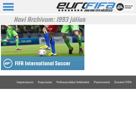
Havi Archívum:
1993 július
FIFA International Soccer
Impresszum
Kapcsolat
Felhasználási feltételek
Partnereink
Eredeti FIFA
FIFA 18 gépigény