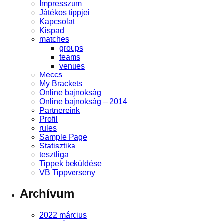
Impresszum
Játékos tippjei
Kapcsolat
Kispad
matches
groups
teams
venues
Meccs
My Brackets
Online bajnokság
Online bajnokság – 2014
Partnereink
Profil
rules
Sample Page
Statisztika
tesztliga
Tippek beküldése
VB Tippverseny
Archívum
2022 március