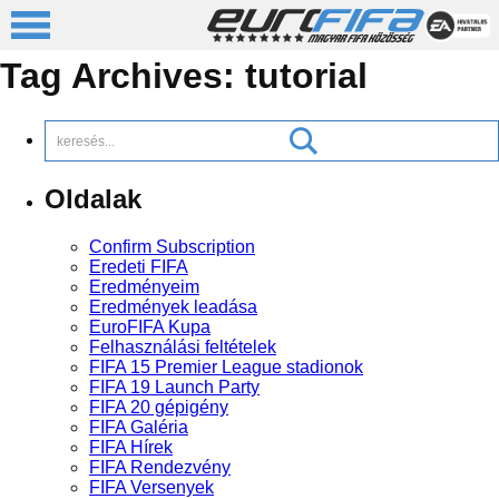
Tag Archives:
tutorial
Oldalak
Confirm Subscription
Eredeti FIFA
Eredményeim
Eredmények leadása
EuroFIFA Kupa
Felhasználási feltételek
FIFA 15 Premier League stadionok
FIFA 19 Launch Party
FIFA 20 gépigény
FIFA Galéria
FIFA Hírek
FIFA Rendezvény
FIFA Versenyek