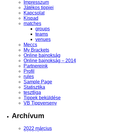
Impresszum
Játékos tippjei
Kapcsolat
Kispad
matches
groups
teams
venues
Meccs
My Brackets
Online bajnokság
Online bajnokság – 2014
Partnereink
Profil
rules
Sample Page
Statisztika
tesztliga
Tippek beküldése
VB Tippverseny
Archívum
2022 március