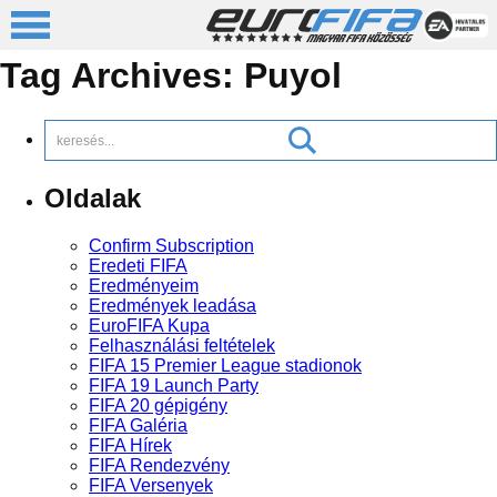
Tag Archives:
Puyol
Oldalak
Confirm Subscription
Eredeti FIFA
Eredményeim
Eredmények leadása
EuroFIFA Kupa
Felhasználási feltételek
FIFA 15 Premier League stadionok
FIFA 19 Launch Party
FIFA 20 gépigény
FIFA Galéria
FIFA Hírek
FIFA Rendezvény
FIFA Versenyek