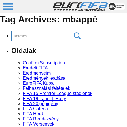
Tag Archives:
mbappé
Oldalak
Confirm Subscription
Eredeti FIFA
Eredményeim
Eredmények leadása
EuroFIFA Kupa
Felhasználási feltételek
FIFA 15 Premier League stadionok
FIFA 19 Launch Party
FIFA 20 gépigény
FIFA Galéria
FIFA Hírek
FIFA Rendezvény
FIFA Versenyek