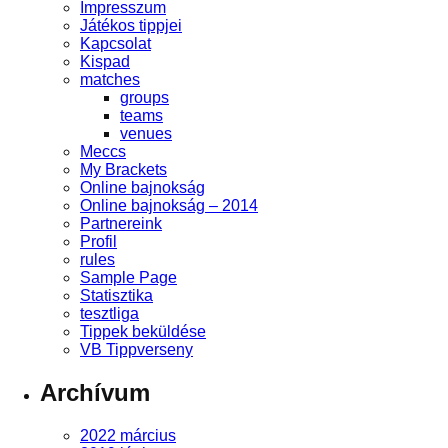
Impresszum
Játékos tippjei
Kapcsolat
Kispad
matches
groups
teams
venues
Meccs
My Brackets
Online bajnokság
Online bajnokság – 2014
Partnereink
Profil
rules
Sample Page
Statisztika
tesztliga
Tippek beküldése
VB Tippverseny
Archívum
2022 március