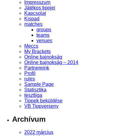
Impresszum
Játékos tippjei
Kapcsolat
Kispad
matches
groups
teams
venues
Meccs
My Brackets
Online bajnokság
Online bajnokság – 2014
Partnereink
Profil
rules
Sample Page
Statisztika
tesztliga
Tippek beküldése
VB Tippverseny
Archívum
2022 március