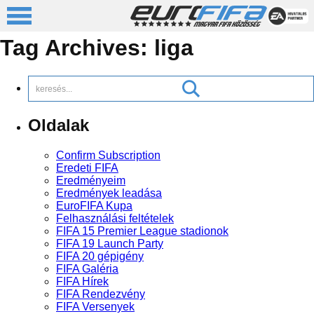
Tag Archives:
liga
Oldalak
Confirm Subscription
Eredeti FIFA
Eredményeim
Eredmények leadása
EuroFIFA Kupa
Felhasználási feltételek
FIFA 15 Premier League stadionok
FIFA 19 Launch Party
FIFA 20 gépigény
FIFA Galéria
FIFA Hírek
FIFA Rendezvény
FIFA Versenyek