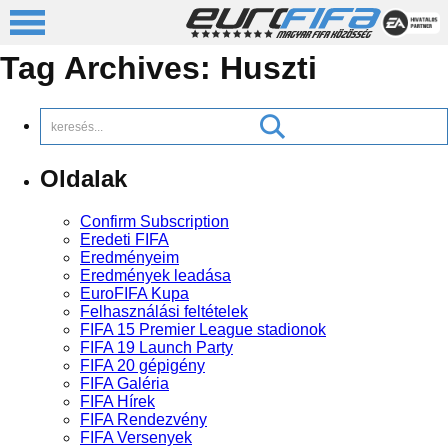
Tag Archives:
Huszti
Oldalak
Confirm Subscription
Eredeti FIFA
Eredményeim
Eredmények leadása
EuroFIFA Kupa
Felhasználási feltételek
FIFA 15 Premier League stadionok
FIFA 19 Launch Party
FIFA 20 gépigény
FIFA Galéria
FIFA Hírek
FIFA Rendezvény
FIFA Versenyek