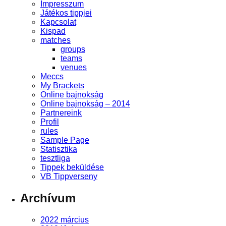
Impresszum
Játékos tippjei
Kapcsolat
Kispad
matches
groups
teams
venues
Meccs
My Brackets
Online bajnokság
Online bajnokság – 2014
Partnereink
Profil
rules
Sample Page
Statisztika
tesztliga
Tippek beküldése
VB Tippverseny
Archívum
2022 március