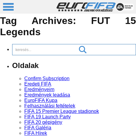
Tag Archives:
FUT 15
Legends
Oldalak
Confirm Subscription
Eredeti FIFA
Eredményeim
Eredmények leadása
EuroFIFA Kupa
Felhasználási feltételek
FIFA 15 Premier League stadionok
FIFA 19 Launch Party
FIFA 20 gépigény
FIFA Galéria
FIFA Hírek