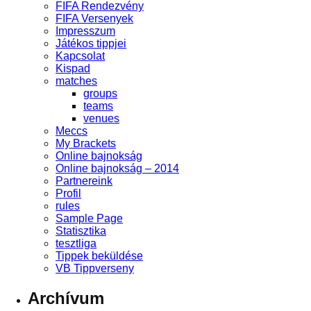
FIFA Rendezvény
FIFA Versenyek
Impresszum
Játékos tippjei
Kapcsolat
Kispad
matches
groups
teams
venues
Meccs
My Brackets
Online bajnokság
Online bajnokság – 2014
Partnereink
Profil
rules
Sample Page
Statisztika
tesztliga
Tippek beküldése
VB Tippverseny
Archívum