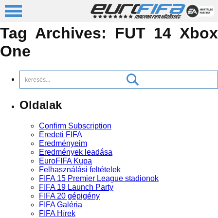
Tag Archives:
FUT 14 Xbox
One
Oldalak
Confirm Subscription
Eredeti FIFA
Eredményeim
Eredmények leadása
EuroFIFA Kupa
Felhasználási feltételek
FIFA 15 Premier League stadionok
FIFA 19 Launch Party
FIFA 20 gépigény
FIFA Galéria
FIFA Hírek