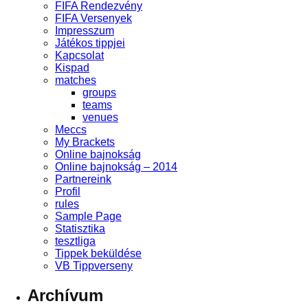
FIFA Rendezvény
FIFA Versenyek
Impresszum
Játékos tippjei
Kapcsolat
Kispad
matches
groups
teams
venues
Meccs
My Brackets
Online bajnokság
Online bajnokság – 2014
Partnereink
Profil
rules
Sample Page
Statisztika
tesztliga
Tippek beküldése
VB Tippverseny
Archívum