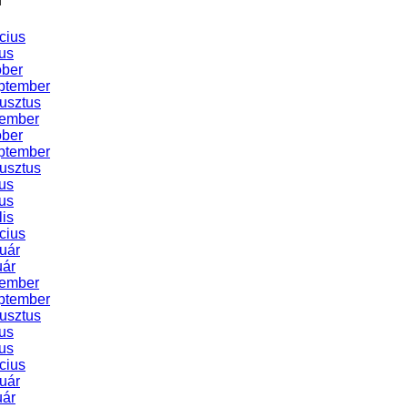
cius
us
óber
ptember
usztus
vember
óber
ptember
usztus
us
us
lis
cius
uár
uár
vember
ptember
usztus
us
us
cius
uár
uár