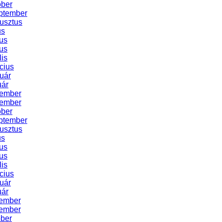
óber
ptember
usztus
us
us
us
lis
cius
uár
uár
cember
vember
óber
ptember
usztus
us
us
us
lis
cius
uár
uár
ember
ember
óber