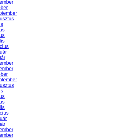
cember
óber
ptember
usztus
us
us
us
lis
cius
uár
uár
cember
vember
óber
ptember
usztus
us
us
us
lis
cius
uár
uár
cember
vember