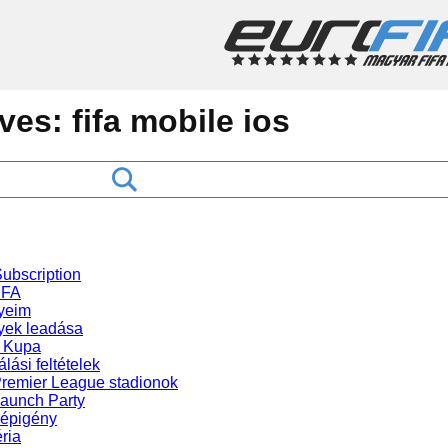
ives:
fifa mobile ios
ubscription
IFA
yeim
ek leadása
 Kupa
lási feltételek
Premier League stadionok
Launch Party
gépigény
ria