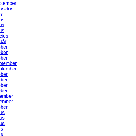
ptember
usztus
us
us
us
lis
cius
uár
óber
óber
óber
ptember
ptember
óber
óber
óber
óber
vember
vember
óber
us
us
us
us
us