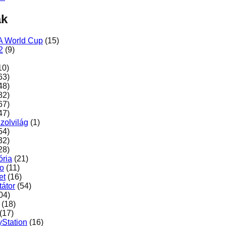
ák
A World Cup
(15)
2
(9)
10)
63)
48)
82)
67)
47)
zolvilág
(1)
54)
32)
28)
ória
(21)
ro
(11)
et
(16)
átor
(54)
04)
(18)
(17)
yStation
(16)