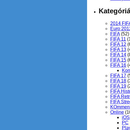
Kategóri
2014 FIF
Euro 201
FIFA
(52)
FIFA 11
(
FIFA 12
(
FIFA 13
(
FIFA 14
(
FIFA 15
(
FIFA 16
(
Kon
FIFA 17
(
FIFA 18
(
FIFA 19
(
FIFA Hist
FIFA Ret
FIFA Stre
KOmment
Online
(1
iOS
PC
Pla