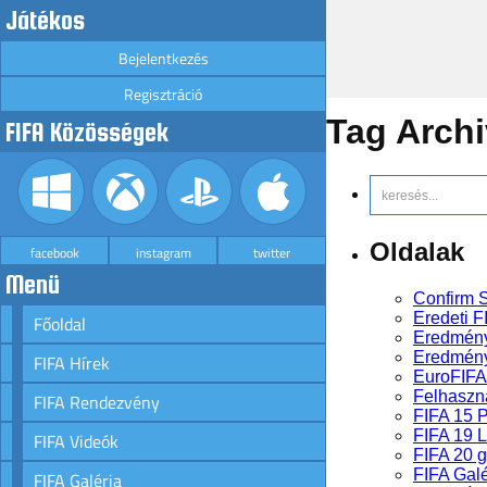
Játékos
Bejelentkezés
Regisztráció
Tag Arch
FIFA Közösségek
Oldalak
facebook
instagram
twitter
Menü
Confirm S
Eredeti F
Főoldal
Eredmén
Eredmény
FIFA Hírek
EuroFIFA
Felhaszná
FIFA Rendezvény
FIFA 15 
FIFA 19 
FIFA Videók
FIFA 20 
FIFA Galé
FIFA Galéria