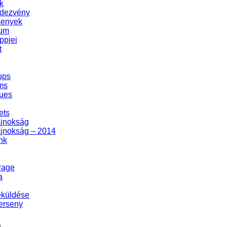
k
dezvény
senyek
zum
ppjei
t
ups
ms
ues
ets
ajnokság
ajnokság – 2014
nk
Page
a
eküldése
erseny
m