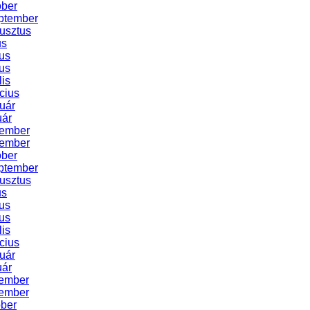
óber
ptember
usztus
us
us
us
lis
cius
uár
uár
cember
vember
óber
ptember
usztus
us
us
us
lis
cius
uár
uár
ember
ember
óber