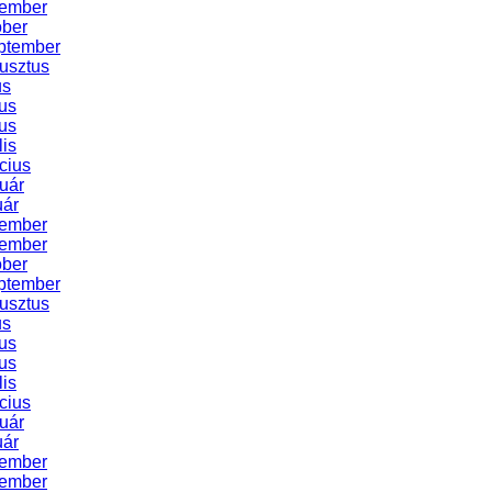
cember
óber
ptember
usztus
us
us
us
lis
cius
uár
uár
cember
vember
óber
ptember
usztus
us
us
us
lis
cius
uár
uár
cember
vember