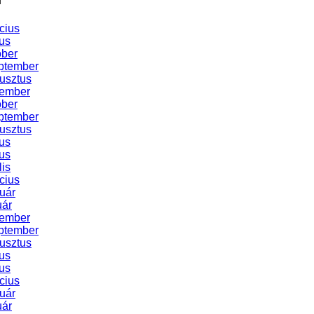
cius
us
óber
ptember
usztus
vember
óber
ptember
usztus
us
us
lis
cius
uár
uár
vember
ptember
usztus
us
us
cius
uár
uár