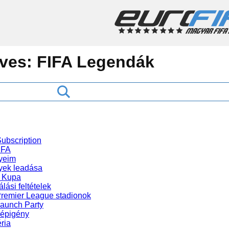
ives:
FIFA Legendák
ubscription
IFA
yeim
ek leadása
 Kupa
lási feltételek
Premier League stadionok
Launch Party
gépigény
ria