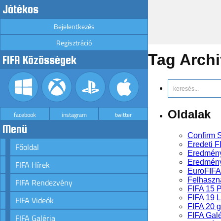
Játékos
Bejelentkezés
Regisztráció
Tag Arch
FIFA Közösségek
Oldalak
facebook
instagram
twitter
Menü
Confirm S
Eredeti F
Főoldal
Eredmén
Eredmény
FIFA Hírek
EuroFIFA
Felhaszná
FIFA Rendezvény
FIFA 15 
FIFA 19 
FIFA Videók
FIFA 20 
FIFA Galé
FIFA Galéria