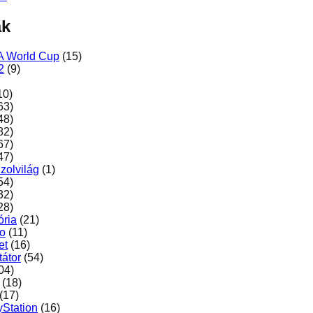
ák
A World Cup
(15)
2
(9)
10)
63)
48)
82)
67)
47)
zolvilág
(1)
54)
32)
28)
ória
(21)
ro
(11)
et
(16)
átor
(54)
04)
(18)
(17)
yStation
(16)