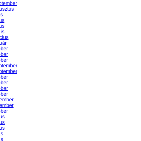
ptember
usztus
us
us
us
lis
cius
uár
óber
óber
óber
ptember
ptember
óber
óber
óber
óber
vember
vember
óber
us
us
us
us
us