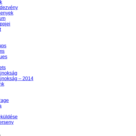
k
dezvény
senyek
zum
ppjei
t
ups
ms
ues
ets
ajnokság
ajnokság – 2014
nk
Page
a
eküldése
erseny
m