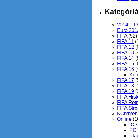
Kategóri
2014 FIF
Euro 201
FIFA
(52)
FIFA 11
(
FIFA 12
(
FIFA 13
(
FIFA 14
(
FIFA 15
(
FIFA 16
(
Kon
FIFA 17
(
FIFA 18
(
FIFA 19
(
FIFA Hist
FIFA Ret
FIFA Stre
KOmment
Online
(1
iOS
PC
Pla