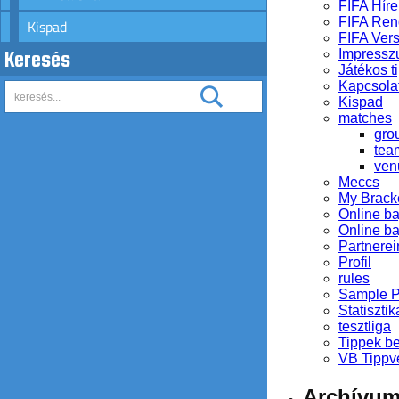
FIFA Híre
FIFA Ren
Kispad
FIFA Ver
Impress
Keresés
Játékos ti
Kapcsola
Kispad
matches
gro
tea
ven
Meccs
My Brack
Online b
Online b
Partnerei
Profil
rules
Sample 
Statisztik
tesztliga
Tippek b
VB Tippv
Archívu