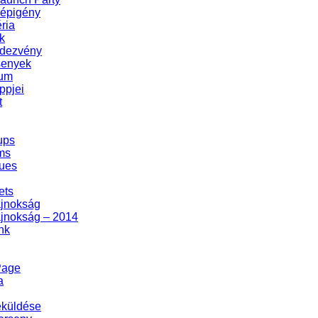
gépigény
ria
k
dezvény
senyek
zum
ppjei
t
ups
ms
ues
ets
ajnokság
ajnokság – 2014
nk
Page
a
eküldése