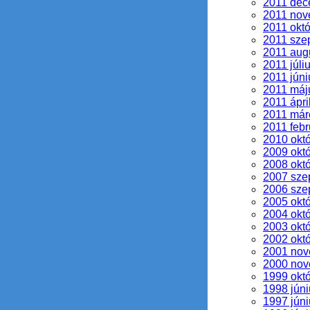
2011 dec
2011 nov
2011 okt
2011 sze
2011 aug
2011 júli
2011 júni
2011 máj
2011 ápri
2011 már
2011 febr
2010 okt
2009 okt
2008 okt
2007 sze
2006 sze
2005 okt
2004 okt
2003 okt
2002 okt
2001 no
2000 no
1999 okt
1998 júni
1997 júni