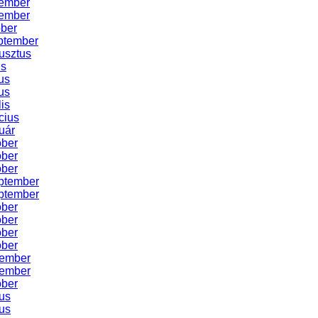
ember
ember
óber
ptember
usztus
us
us
us
lis
cius
uár
óber
óber
óber
ptember
ptember
óber
óber
óber
óber
vember
vember
óber
us
us