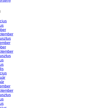
erseny
m
cius
us
óber
ptember
usztus
vember
óber
ptember
usztus
us
us
lis
cius
uár
uár
vember
ptember
usztus
us
us
cius