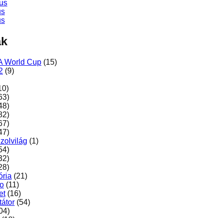
us
us
us
ák
A World Cup
(15)
2
(9)
10)
63)
48)
82)
67)
47)
zolvilág
(1)
54)
32)
28)
ória
(21)
ro
(11)
et
(16)
átor
(54)
04)