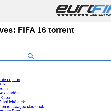
ives:
FIFA 16 torrent
ubscription
IFA
yeim
ek leadása
 Kupa
lási feltételek
Premier League stadionok
Launch Party