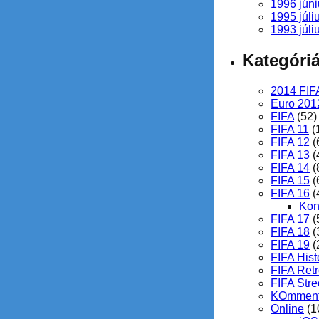
1996 júni
1995 júli
1993 júli
Kategóri
2014 FIF
Euro 201
FIFA
(52)
FIFA 11
(
FIFA 12
(
FIFA 13
(
FIFA 14
(
FIFA 15
(
FIFA 16
(
Kon
FIFA 17
(
FIFA 18
(
FIFA 19
(
FIFA Hist
FIFA Ret
FIFA Stre
KOmment
Online
(1