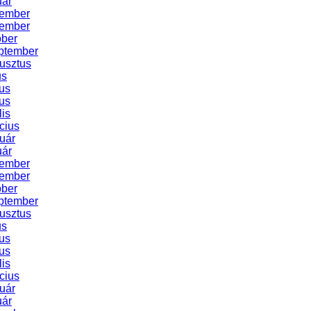
uár
cember
vember
óber
ptember
usztus
us
us
us
lis
cius
uár
uár
cember
vember
óber
ptember
usztus
us
us
us
lis
cius
uár
uár