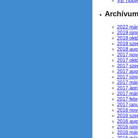
VB Tippv
Archívu
2022 már
2019 júni
2018 okt
2018 sze
2018 aug
2017 no
2017 okt
2017 sze
2017 aug
2017 júni
2017 máj
2017 ápri
2017 már
2017 febr
2017 jan
2016 no
2016 sze
2016 aug
2016 júni
2016 máj
2016 már