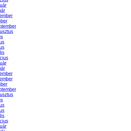
uár
uár
cember
óber
ptember
usztus
us
us
us
lis
cius
uár
uár
cember
vember
óber
ptember
usztus
us
us
us
lis
cius
uár