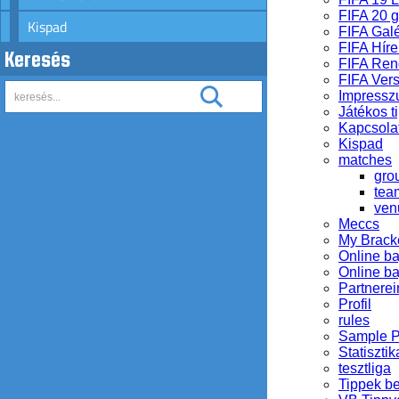
FIFA 20 
Kispad
FIFA Galé
FIFA Híre
Keresés
FIFA Ren
FIFA Ver
Impress
Játékos ti
Kapcsola
Kispad
matches
gro
tea
ven
Meccs
My Brack
Online b
Online b
Partnerei
Profil
rules
Sample 
Statisztik
tesztliga
Tippek b