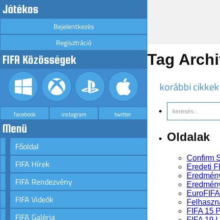
Játékos
Bejelentkezés
Regisztráció
Tag Arch
FIFA Közösségek
korábbi cikkek
facebook
instagram
twitter
Menü
Oldalak
Főoldal
Confirm S
FIFA Hírek
Eredeti F
Eredmén
FIFA Rendezvény
Eredmény
EuroFIFA
FIFA Videók
Felhaszná
FIFA 15 
FIFA Galéria
FIFA 19 