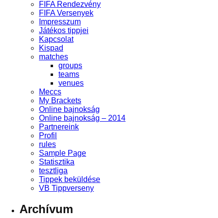
FIFA Rendezvény
FIFA Versenyek
Impresszum
Játékos tippjei
Kapcsolat
Kispad
matches
groups
teams
venues
Meccs
My Brackets
Online bajnokság
Online bajnokság – 2014
Partnereink
Profil
rules
Sample Page
Statisztika
tesztliga
Tippek beküldése
VB Tippverseny
Archívum