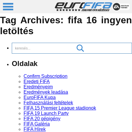
Tag Archives:
fifa 16 ingyen
letöltés
Oldalak
Confirm Subscription
Eredeti FIFA
Eredményeim
Eredmények leadása
EuroFIFA Kupa
Felhasználási feltételek
FIFA 15 Premier League stadionok
FIFA 19 Launch Party
FIFA 20 gépigény
FIFA Galéria
FIFA Hírek