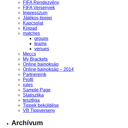
FIFA Rendezvény
FIFA Versenyek
Impresszum
Játékos tippjei
Kapcsolat
Kispad
matches
groups
teams
venues
Meccs
My Brackets
Online bajnokság
Online bajnokság – 2014
Partnereink
Profil
rules
Sample Page
Statisztika
tesztliga
Tippek beküldése
VB Tippverseny
Archívum