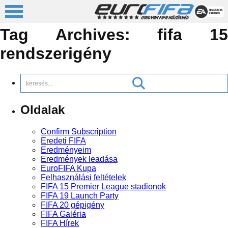
Tag Archives:
fifa 1
rendszerigény
Oldalak
Confirm Subscription
Eredeti FIFA
Eredményeim
Eredmények leadása
EuroFIFA Kupa
Felhasználási feltételek
FIFA 15 Premier League stadionok
FIFA 19 Launch Party
FIFA 20 gépigény
FIFA Galéria
FIFA Hírek