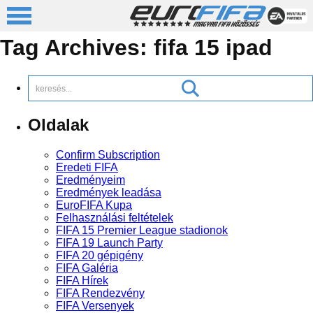
Tag Archives:
fifa 15 ipad
Oldalak
Confirm Subscription
Eredeti FIFA
Eredményeim
Eredmények leadása
EuroFIFA Kupa
Felhasználási feltételek
FIFA 15 Premier League stadionok
FIFA 19 Launch Party
FIFA 20 gépigény
FIFA Galéria
FIFA Hírek
FIFA Rendezvény
FIFA Versenyek