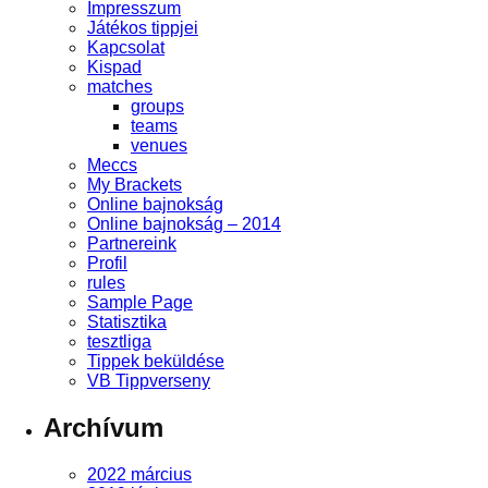
Impresszum
Játékos tippjei
Kapcsolat
Kispad
matches
groups
teams
venues
Meccs
My Brackets
Online bajnokság
Online bajnokság – 2014
Partnereink
Profil
rules
Sample Page
Statisztika
tesztliga
Tippek beküldése
VB Tippverseny
Archívum
2022 március