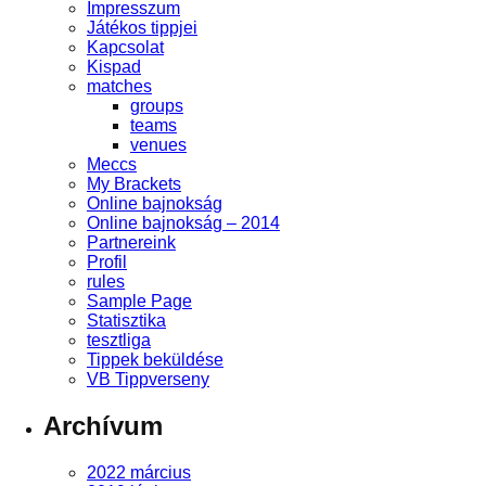
Impresszum
Játékos tippjei
Kapcsolat
Kispad
matches
groups
teams
venues
Meccs
My Brackets
Online bajnokság
Online bajnokság – 2014
Partnereink
Profil
rules
Sample Page
Statisztika
tesztliga
Tippek beküldése
VB Tippverseny
Archívum
2022 március