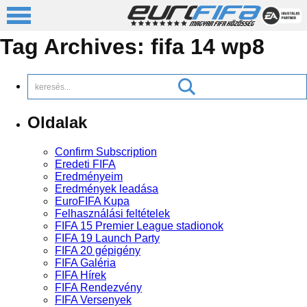
Tag Archives:
fifa 14 wp8
Oldalak
Confirm Subscription
Eredeti FIFA
Eredményeim
Eredmények leadása
EuroFIFA Kupa
Felhasználási feltételek
FIFA 15 Premier League stadionok
FIFA 19 Launch Party
FIFA 20 gépigény
FIFA Galéria
FIFA Hírek
FIFA Rendezvény
FIFA Versenyek