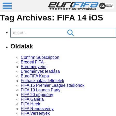
Tag Archives:
FIFA 14 iOS
Oldalak
Confirm Subscription
Eredeti FIFA
Eredményeim
Eredmények leadása
EuroFIFA Kupa
Felhasználási feltételek
FIFA 15 Premier League stadionok
FIFA 19 Launch Party
FIFA 20 gépigény
FIFA Galéria
FIFA Hírek
FIFA Rendezvény
FIFA Versenyek