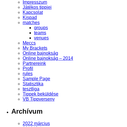
Impresszum
Játékos tippjei
Kapcsolat
Kispad
matches
groups
teams
venues
Meccs
My Brackets
Online bajnokság
Online bajnokság – 2014
Partnereink
Profil
rules
Sample Page
Statisztika
tesztliga
Tippek beküldése
VB Tippverseny
Archívum
2022 március