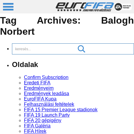
Tag Archives:
Balogh
Norbert
Oldalak
Confirm Subscription
Eredeti FIFA
Eredményeim
Eredmények leadása
EuroFIFA Kupa
Felhasználási feltételek
FIFA 15 Premier League stadionok
FIFA 19 Launch Party
FIFA 20 gépigény
FIFA Galéria
FIFA Hírek