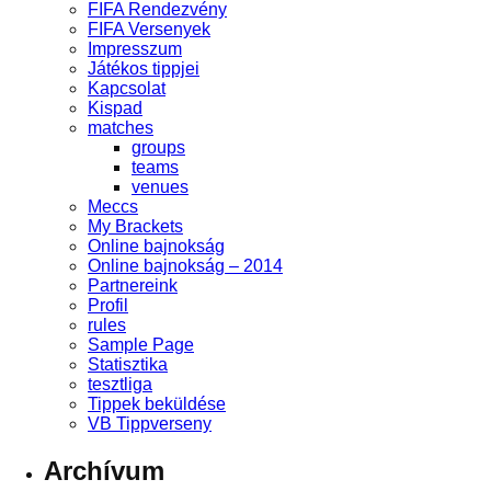
FIFA Rendezvény
FIFA Versenyek
Impresszum
Játékos tippjei
Kapcsolat
Kispad
matches
groups
teams
venues
Meccs
My Brackets
Online bajnokság
Online bajnokság – 2014
Partnereink
Profil
rules
Sample Page
Statisztika
tesztliga
Tippek beküldése
VB Tippverseny
Archívum