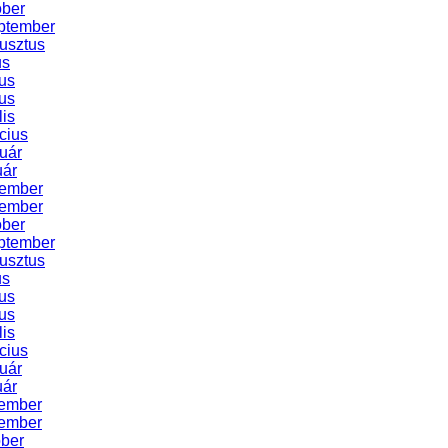
óber
ptember
usztus
us
us
us
lis
cius
uár
uár
cember
vember
óber
ptember
usztus
us
us
us
lis
cius
uár
uár
ember
ember
óber