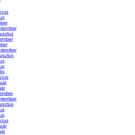
cius
us
óber
ptember
usztus
vember
óber
ptember
usztus
us
us
lis
cius
uár
uár
vember
ptember
usztus
us
us
cius
uár
uár