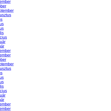
cember
óber
ptember
usztus
us
us
us
lis
cius
uár
uár
cember
vember
óber
ptember
usztus
us
us
us
lis
cius
uár
uár
cember
vember