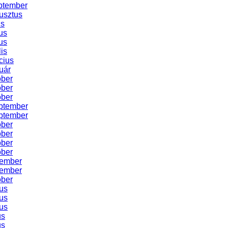
ptember
usztus
us
us
us
lis
cius
uár
óber
óber
óber
ptember
ptember
óber
óber
óber
óber
vember
vember
óber
us
us
us
us
us