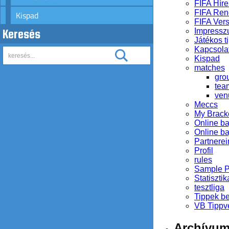
FIFA Híre
FIFA Ren
Kispad
FIFA Ver
Impress
Keresés
Játékos ti
Kapcsola
Kispad
matches
gro
tea
ven
Meccs
My Brack
Online b
Online b
Partnerei
Profil
rules
Sample 
Statisztik
tesztliga
Tippek b
VB Tippv
Archívu