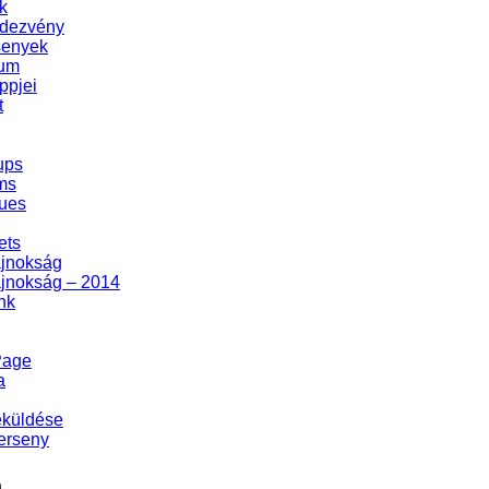
k
dezvény
senyek
zum
ppjei
t
ups
ms
ues
ets
ajnokság
ajnokság – 2014
nk
Page
a
eküldése
erseny
m