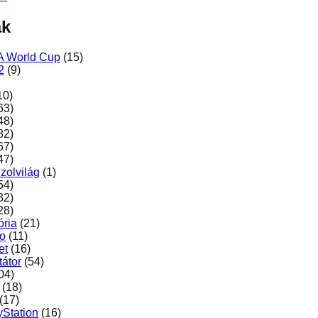
ák
A World Cup
(15)
2
(9)
10)
63)
48)
82)
67)
47)
zolvilág
(1)
54)
32)
28)
ória
(21)
ro
(11)
et
(16)
átor
(54)
04)
(18)
(17)
yStation
(16)