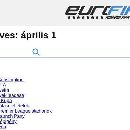
ives:
április 1
ubscription
IFA
yeim
ek leadása
 Kupa
lási feltételek
Premier League stadionok
Launch Party
gépigény
ria