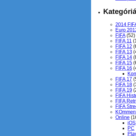
Kategóri
2014 FIF
Euro 201
FIFA
(52)
FIFA 11
(
FIFA 12
(
FIFA 13
(
FIFA 14
(
FIFA 15
(
FIFA 16
(
Kon
FIFA 17
(
FIFA 18
(
FIFA 19
(
FIFA Hist
FIFA Ret
FIFA Stre
KOmment
Online
(1
iOS
PC
Pla