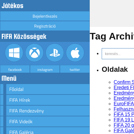
Játékos
Bejelentkezés
Regisztráció
Tag Arch
FIFA Közösségek
Oldalak
facebook
instagram
twitter
Menü
Confirm S
Eredeti F
Főoldal
Eredmén
Eredmény
FIFA Hírek
EuroFIFA
Felhaszná
FIFA Rendezvény
FIFA 15 
FIFA 19 
FIFA Videók
FIFA 20 
FIFA Galé
FIFA Galéria