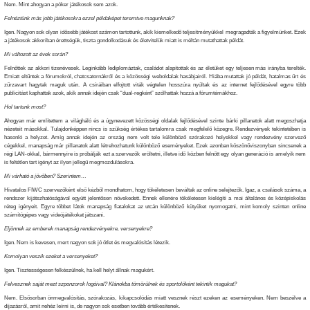
Nem. Mint ahogyan a póker játékosok sem azok.
Felnéztünk más jobb játékosokra ezzel példaképet teremtve magunknak?
Igen. Nagyon sok olyan idősebb játékost számon tartottunk, akik kiemelkedő teljesítményükkel megragadták a figyelmünket. Ezek
a játékosok akkoriban érettségük, tiszta gondolkodásuk és életvitelük miatt is méltán mutathattak példát.
Mi változott az évek során?
Felnőttek az akkori tizenévesek. Leginkább lediplomáztak, családot alapítottak és az életüket egy teljesen más irányba terelték.
Emiatt eltűntek a fórumokról, chatcsatornákról és a közösségi weboldalak hasábjairól. Hiába mutattak jó példát, hatalmas űrt és
zűrzavart hagytak maguk után. A csíráiban elfojtott viták végtelen hosszúra nyúltak és az internet fejlődésével egyre több
publicitást kaphattak azok, akik annak idején csak “dual-regként” szólhattak hozzá a fórumtémákhoz.
Hol tartunk most?
Ahogyan már említettem a világháló és a úgynevezett közösségi oldalak fejlődésével szinte bárki pillanatok alatt megoszhatja
nézeteit másokkal. Tulajdonképpen nincs is szükség értékes tartalomra csak megfelelő közegre. Rendezvények tekintetében is
hasonló a helyzet. Amíg annak idején az ország nem volt tele különböző szórakozó helyekkel vagy rendezvény szervező
cégekkel, manapság már pillanatok alatt létrehozhatunk különböző eseményeket. Ezek azonban köszönőviszonyban sincsenek a
régi LAN-okkal, bármennyire is próbálják ezt a szervezők eröltetni, illetve idő közben felnőtt egy olyan generáció is amelyik nem
is feltétlen tart igényt az ilyen jellegű megmozdulásokra.
Mi várható a jövőben? Szerintem…
Hivatalos FIWC szervezőként első kézből mondhatom, hogy tökéletesen beváltak az online selejtezők. Igaz, a csalások száma, a
rendszer kijátszhatóságával együtt jelentősen növekedett. Ennek ellenére tökéletesen kielégíti a mai általános és középiskolás
réteg igényeit. Egyre többet látok manapság fiatalokat az utcán különböző kütyüket nyomogatni, mint komoly szinten online
számítógépes vagy videójátékokat játszani.
Eljönnek az emberek manapság rendezvényekre, versenyekre?
Igen. Nem is kevesen, mert nagyon sok jó ötlet és megvalósítás létezik.
Komolyan veszik ezeket a versenyeket?
Igen. Tisztességesen felkészülnek, ha kell helyt állnak magukért.
Felvesznek saját mezt szponzorok logóival? Klánokba tömörülnek és sportolóként tekintik magukat?
Nem. Elsősorban önmegvalósítás, szórakozás, kikapcsolódás miatt vesznek részt ezeken az eseményeken. Nem beszélve a
díjazásról, amit nehéz leírni is, de nagyon sok esetben tovább értékesítenek.