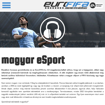
magyar eSport
Bevallom hosszas gondolkodás és az EuroFIFA.hu 4.0 megjelenése kellett ahhoz, hogy ezt a bejegyzést, cikket vagy
véleményt (nevezzük bárminek is) megfogalmazzam oldalunkon. A cikk írójaként úgy érzem több alkalommal meg
lettünk szólítva különböző fórumokon, felületeken. Következzen tehát a magyar eSport a FIFA közösség egy tagja
szemszögéből.
Nem tartom magam mai csirkének. Főleg ha videójátékokról beszélünk. Persze léteznek sokkal öregebb játékosok is az éterben,
azonban a 2000-es évek legelejétől így vagy úgy de kivettem a részem a manapság már eSport-ként jellemzett mozgalomból.
Annak idején, amikor még internet kávézókba jártunk szombat délutánonkét 4 órát játszani, egymás ellen, helyi hálózaton
keresztül egyáltalán nem sportként tekintettünk erre a tevékenységre. Természetesen, miután 2002 környékén beindultak a
nagyobb rendezvények (akkori nevükön LAN-ok) már mi is eSportként tartottuk ezt számon. Egy ilyen eseményen részt venni
vagy akár csak felkészülni rá hatalmas élményt és nem kisebb megtiszteltetést eredményezett.
Sportolónak tekintettük magunkat?