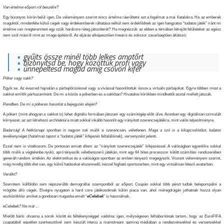
Van értelme eSport-ról beszélni?
Egy bizonyos körön belül igen. De véleményem szerint nincs értelme ráeröltetni ezt a fogalmat a mai fiatalokra. Ha az emberek
maguktól, mindenféle külső cégek vagy érdekemberek ráhatása nélkül nem érdeklődnek az igen hangzatos “tudatos játék” iránt mi
értelme van megteremteni egy szűk hardcore réteg játszóterét? Ha megnézzük az ebben a témában létrejött felületeket az egész
nem szól másról mint az image építésről. Az eljárás elképesztően lineáris és sokszor zavarbaejtően átlátszó:
gyűjts össze minél több lelkes amatőrt
bizonyítsd be, hogy közöttük profi vagy
ünnepeltesd magad amíg csövön kifér
Póker vagy sakk?
Egyik se. Az évezred hajnalán a párbajtőrözéssel vagy a vívással hasonlítottuk össze a virtuáls párbajokat. Egyre többen most a
sakkot említik párhuzamként. De mi a közös a pókerben és a sakkban? Hivatalos körökben mindkettőt asztal mellett játszák.
Rendben. De mi a pókeres hasonlat a bejegyzés elején?
A pókert (mint ahogyan a sakkot is) lehet digitális formában játszani egy számítógép előtt ülve. Azonban egy digitálisan szimulált
környezet, az azt létrehozó architektúra miatt sokkal inkább hasonlít egy irányított szerencsejátékra, mint valós teljesítményre.
Badarság! A hétköznapi sportban is nagyon sok múlik a szerencsén, véletlenen. Maga a szó is a kikapcsolódást, tudatos
tevékenységet (hatalmas tapost a “tudatos játék” kifejezés feltalálóinak), versenyzést jelenti.
Ezzel nem is vitatkozom. De pontosan emiatt éltem az “irányított szerencsejáték” kifejezéssel. A valóságban egyenlőre sokkal
több múlik a végtelenbe nyúló, apró tényezők véletlenszerű játékán, mint egy 64 bites processzor kötött számítási rendszerében
generált random értékén. Az elektronikus és a valóságos sportban az emberi tényező megegyezik. Viszont véleményem szerint,
még mindig több élet van, egy külső hatásokat elszenvedő, kézzel fogható sportszerben, mint egy virtuálisan létező avatarban.
Verdikt?
Szerintem külföldön sem népszerűbb demográfiai szempontból az eSport. Csupán sokkal több pénzt tudtak belepumpálni a
mögötte álló cégek. Elvégre nyugaton a hard core játékosoknak külön piaca van, ahol méregdrágán juthatnak hozzá olyan
eszközökhöz amiket a gondosan magasba emelt “
eCelebek
” is használnak.
eCelebek? Ne már…
Mielőtt bárki olvasna a sorok között és féltékenységgel vádolna: igen, mélységesen felháborítónak tartom, hogy az EuroFIFA
csapatából egyetlen szerkesztővel sem készült interjú a mainstream gaming médiában a rendezvényekkel és versenyekkel