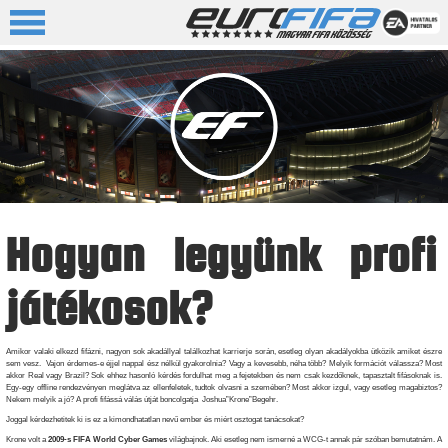
Hogyan legyünk profi
játékosok?
Amikor valaki elkezd fifázni, nagyon sok akadállyal találkozhat karrierje során, esetleg olyan akadályokba ütközik amiket észre
sem vesz. Vajon érdemes-e éjjel nappal ész nélkül gyakorolnia? Vagy a kevesebb, néha több? Melyik formációt válassza? Most
akkor Real vagy Brazil? Sok ehhez hasonló kérdés fordulhat meg a fejetekben és nem csak kezdőknek, tapasztalt fifásoknak is.
Egy-egy offline rendezvényen meglátva az ellenfeletek, tudtok olvasni a szemében? Most akkor izgul, vagy esetleg magabiztos?
Nekem melyik a jó? A profi fifássá válás útját boncolgatja Joshua”Krone”Begehr.
Joggal kérdezhetitek ki is ez a kimondhatatlan nevű ember és miért osztogat tanácsokat?
Krone volt a
2009-s FIFA World Cyber Games
világbajnok. Aki esetleg nem ismerné a WCG-t annak pár szóban bemutatnám. A