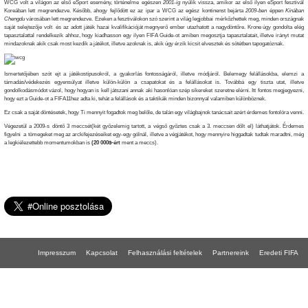
WCG volt a világon az első eSport esemény, történelme egészen
2001-ig
nyúlik vissza, amikor az első ilyen eSport fesztivál
Koreában lett megrendezve. Később, ahogy fejlődött ez az ipar a WCG az egész kontinenst bejárta
2009-ben
éppen
Kínában
Chengdu
városában lett megrendezve. Ezeken a fesztiválokon szó szerint a világ legjobbai mérkőzhettek meg, minden országnak
saját selejtezője volt és az adott játék hazai kvalifikációját megnyerő ember utazhatott a nagydöntőre. Krone úgy gondolta elég
tapasztalattal rendelkezik ahhoz, hogy kiadhasson egy ilyen FIFA Guide-ot amiben megosztja tapasztalatait, illetve irányt mutat
mindazoknak akik csak most kezdik a játékot, illetve azoknak is, akik úgy érzik kicsit elvesztek és sötétben tapogatóznak.
Ismertetőjében szót ejt a játékostípusokról, a gyakorlás fontosságáról, illetve módjáról. Belemegy felállásokba, elemzi a
támadás/védekezés egyensúlyat illetve külön-külön a csapatokat és a felállásokat is. Továbbá egy tiszta utat, illetve
gondolkodásmódot vázol, hogy hogyan is kell játszani annak aki hasonlóan szép sikereket szeretne elérni. Itt fontos megjegyezni,
hogy ezt a Guide-ot a FIFA11hez adta ki, tehát a felállások és a taktikák minden bizonnyal valamiben különböznek.
Ez csak a saját döntésetek, hogy Ti mennyit fogadtok meg belőle, de talán egy világbajnok tanácsait azért érdemes fontolóra venni.
Végezetül a 2009-s döntő 3 meccsét(két győzelemig tartott, a végső győztes csak a 3. meccsen dőlt el) láthatjátok. Érdemes
figyelni a tömegeket meg az arckifejezéseiket egy-egy gólnál, illetve a végjátékot, hogy mennyire higgadtak tudtak maradtni, még
a legkiélezettebb momentumokban is
(20 000$-ért
ment a meccs).
Impresszum
Kapcsolat
Felhasználási feltételek
Partnereink
Eredeti FIFA
FIFA 18 gépigény