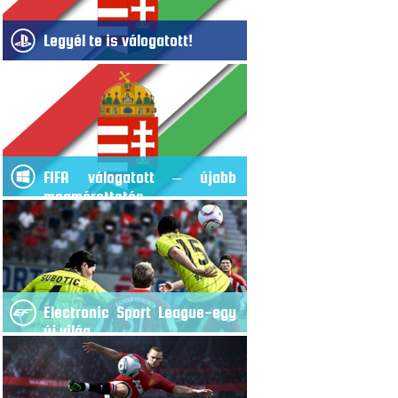
Legyél te is válogatott!
FIFA válogatott – újabb
megmérettetés
Electronic Sport League-egy
új világ