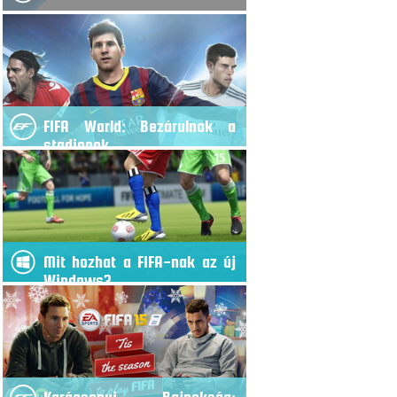
FIFA World: Bezárulnak a
stadionok
Mit hozhat a FIFA-nak az új
Windows?