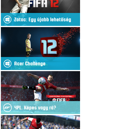
Zotac: Egy újabb lehetőség
Acer Challenge
4PL. Képes vagy rá?