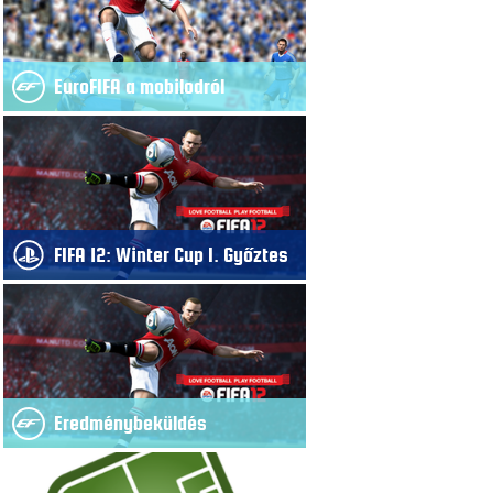
EuroFIFA a mobilodról
FIFA 12: Winter Cup I. Győztes
Eredménybeküldés