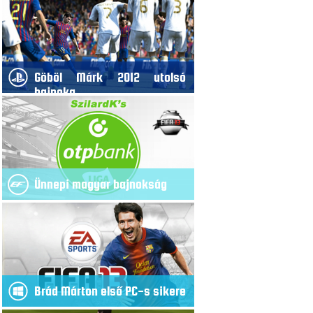
Göböl Márk 2012 utolsó
bajnoka
Ünnepi magyar bajnokság
Brád Márton első PC-s sikere