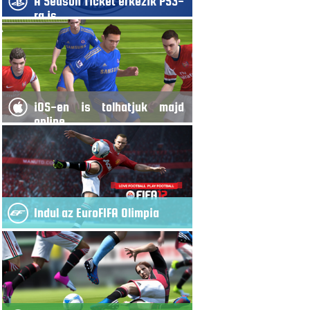
A Season Ticket érkezik PS3-
ra is
iOS-en is tolhatjuk majd
online
Indul az EuroFIFA Olimpia