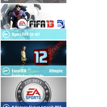
Nyerj FIFA 13-at!
EuroFIFA Olimpia:
Eredményhirdetés