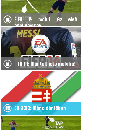
FIFA 14 mobil: Az első
benyomások
FIFA 14: Már tölthető mobilra!
EB 2013: Már a döntőben