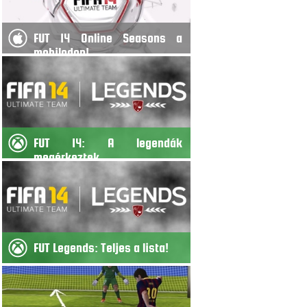
FUT 14 Online Seasons a
mobilodon!
FUT 14: A legendák
megérkeztek
FUT Legends: Teljes a lista!