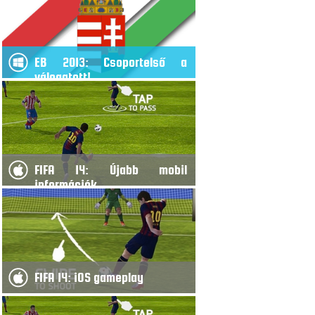
EB 2013: Csoportelső a
válogatott!
FIFA 14: Újabb mobil
információk
FIFA 14: iOS gameplay