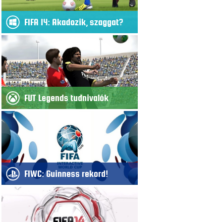
FIFA 14: Akadozik, szaggat?
FUT Legends tudnivalók
FIWC: Guinness rekord!