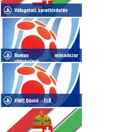
Válogatott kerethírdetés
Ramos másodszor
világbajnok
FIWC Döntő – ÉLŐ