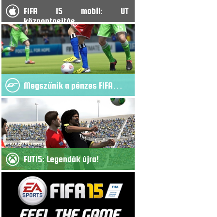
FIFA 15 mobil: UT
központosítás
Megszűnik a pénzes FIFA…
FUT15: Legendák újra!