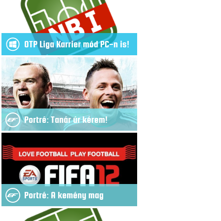
OTP Liga Karrier mód PC-n is!
Portré: Tanár úr kérem!
Portré: A kemény mag