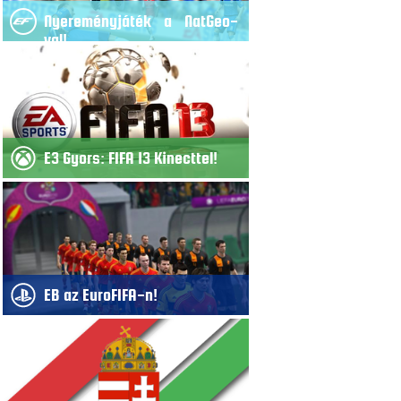
Nyereményjáték a NatGeo-
val!
E3 Gyors: FIFA 13 Kinecttel!
EB az EuroFIFA-n!