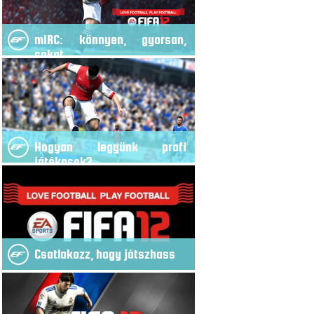
mIRC: könnyen, gyorsan,
sokat
Hogyan legyünk profi
játékosok?
Csatlakozz, hogy játszhass