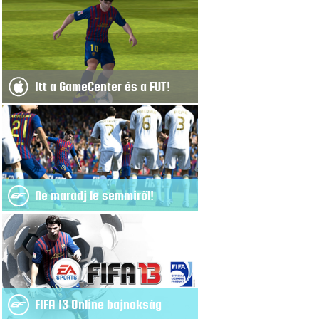
Itt a GameCenter és a FUT!
Ne maradj le semmiről!
FIFA 13 Online bajnokság