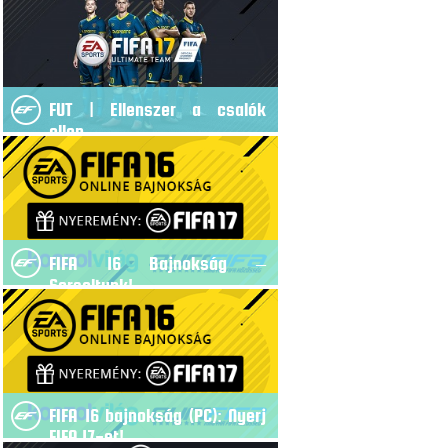
FUT | Ellenszer a csalók
ellen…
FIFA 16 Bajnokság –
Sorsoltunk!
FIFA 16 bajnokság (PC): Nyerj
FIFA 17-et!