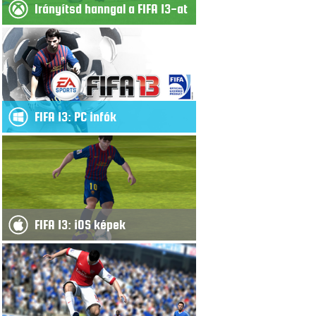
Irányítsd hanngal a FIFA 13-at
FIFA 13: PC infók
FIFA 13: iOS képek