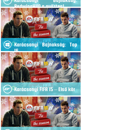
Karácsonyi Bajnokság:
RedwingHUN a győztes!
Karácsonyi Bajnokság: Top
16
Karácsonyi FIFA 15 – Első kör