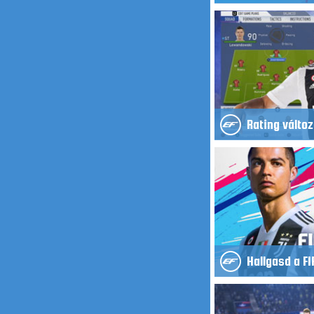
Rating válto
Hallgasd a FI