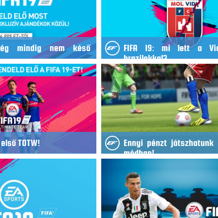
Még mindig nem késő
FIFA 19: mi lett a Vi
brazilokkal?
z első TOTW!
Ennyi pénzt játszhatunk 
módban!