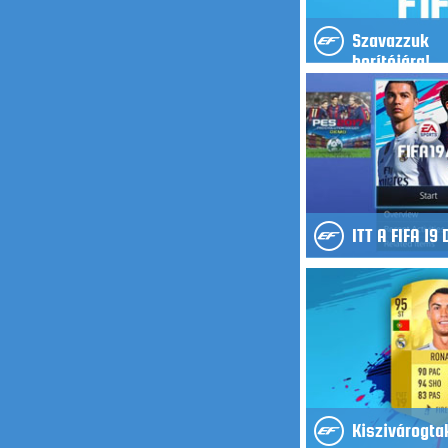
Szavazzuk
borítójára!
ITT A FIFA 19
Kiszivárogta