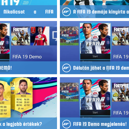
 Nikolicsot a FIFA
A FIFA 19 demója kinyírta 
 DEMÓ!
Délután jöhet a FIFA 19 de
k a legjobb értékek?
FIFA 19 Demo megjelenés!