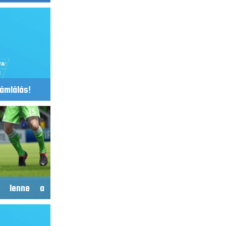
zámlálás!
e lenne a