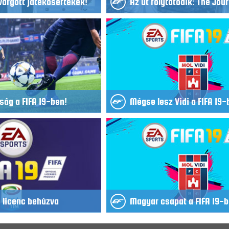
ivárgott játékosértékek!
Az út folytatódik: The Jour
ság a FIFA 19-ben!
Mégse lesz Vidi a FIFA 19
b licenc behúzva
Magyar csapat a FIFA 19-b