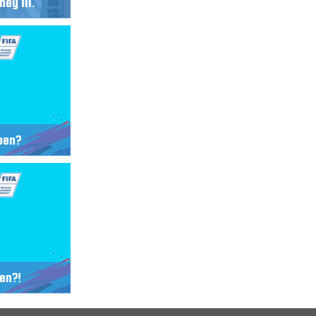
ney III.
-ben?
en?!