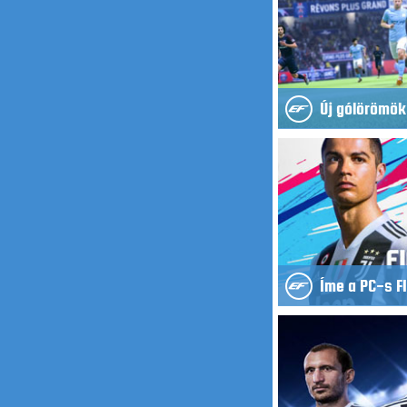
Új gólörömök
Íme a PC-s F