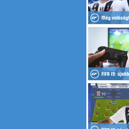
Még valóságh
FIFA 19: újab