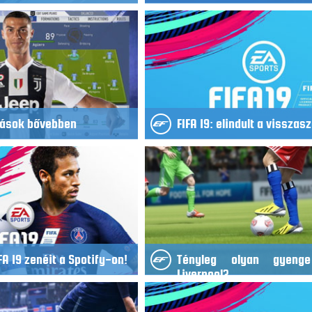
zások bővebben
FIFA 19: elindult a visszas
FA 19 zenéit a Spotify-on!
Tényleg olyan gyeng
Liverpool?