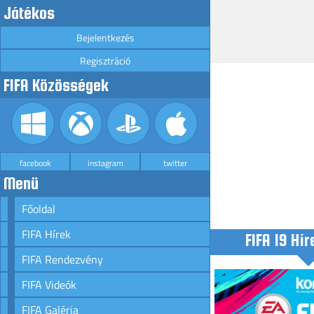
Játékos
Bejelentkezés
Regisztráció
FIFA Közösségek
facebook
instagram
twitter
Menü
Főoldal
FIFA Hírek
FIFA 19 Hír
FIFA Rendezvény
FIFA Videók
FIFA Galéria