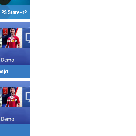
a PS Store-t?
mója