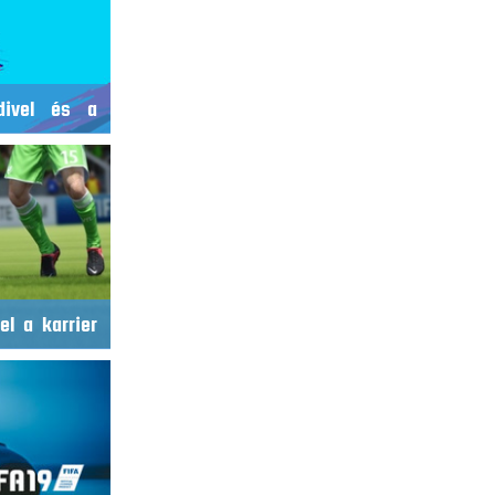
divel és a
el a karrier