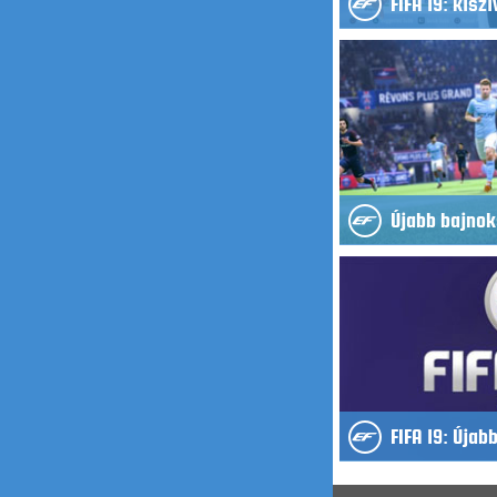
FIFA 19: kisz
Újabb bajnok
FIFA 19: Újab