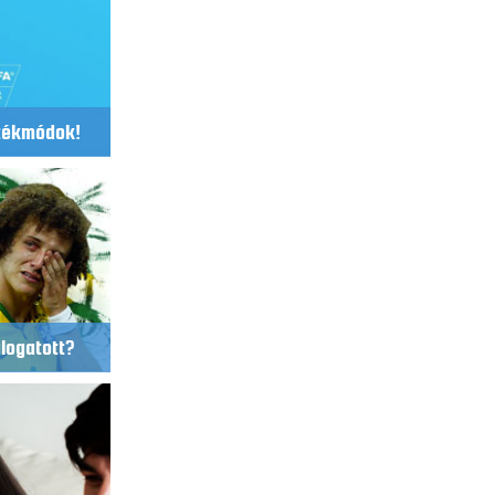
átékmódok!
álogatott?