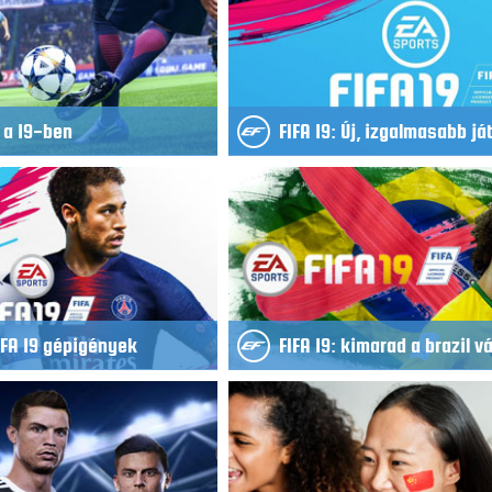
 a 19-ben
FIFA 19: Új, izgalmasabb j
IFA 19 gépigények
FIFA 19: kimarad a brazil v