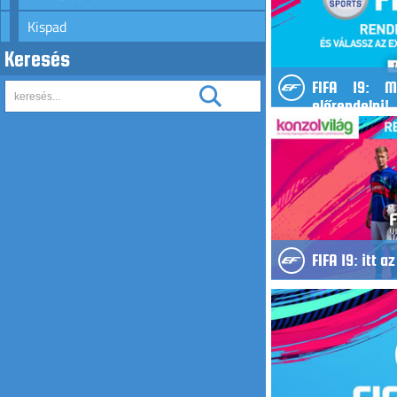
Kispad
Keresés
FIFA 19: 
előrendelni!
FIFA 19: itt a