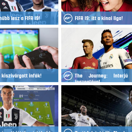
űbb lesz a FIFA 19!
FIFA 19: itt a kínai liga!
b kiszivárgott infók!
The Journey: Interjú
igazgatóval