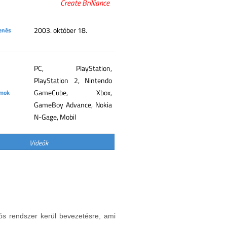
Create Brilliance
2003. október 18.
enés
PC, PlayStation,
PlayStation 2, Nintendo
GameCube, Xbox,
rmok
GameBoy Advance, Nokia
N-Gage, Mobil
Videók
ós rendszer kerül bevezetésre, ami