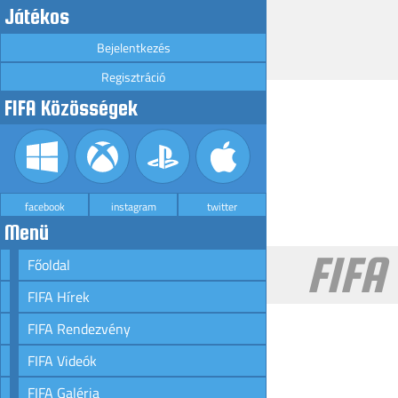
Játékos
Bejelentkezés
Regisztráció
FIFA Közösségek
facebook
instagram
twitter
Menü
FIFA
Főoldal
FIFA Hírek
FIFA Rendezvény
FIFA Videók
FIFA Galéria