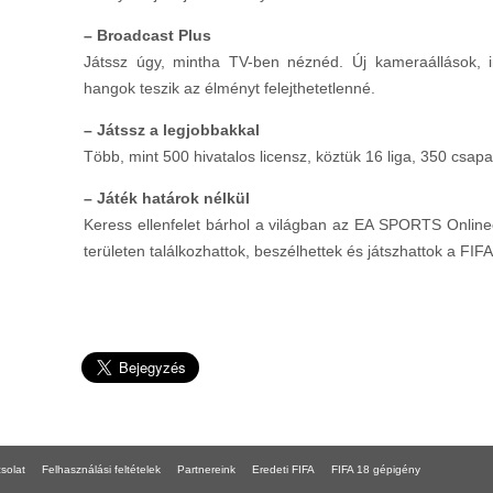
– Broadcast Plus
Játssz úgy, mintha TV-ben néznéd. Új kameraállások, 
hangok teszik az élményt felejthetetlenné.
– Játssz a legjobbakkal
Több, mint 500 hivatalos licensz, köztük 16 liga, 350 csapa
– Játék határok nélkül
Keress ellenfelet bárhol a világban az EA SPORTS Online
területen találkozhattok, beszélhettek és játszhattok a FIF
solat
Felhasználási feltételek
Partnereink
Eredeti FIFA
FIFA 18 gépigény