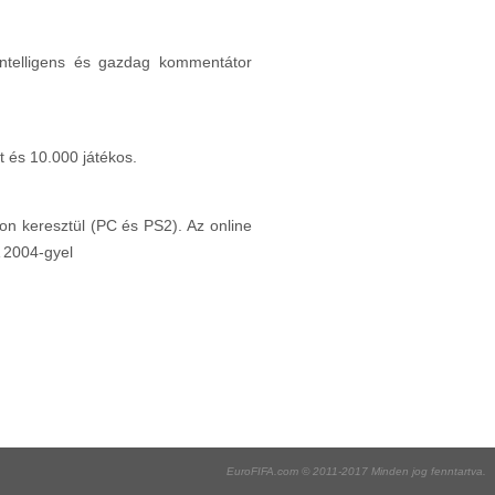
intelligens és gazdag kommentátor
t és 10.000 játékos.
on keresztül (PC és PS2). Az online
A 2004-gyel
EuroFIFA.com © 2011-2017 Minden jog fenntartva.