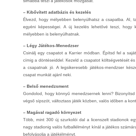
simábbá teszi a játékosok mozgását.
– Kibővített adatbázis és kezelés
Élvezd, hogy mélyebben belenyúlhatsz a csapatba. AI, tak
egyéni képességei. A új kezelés lehetővé teszi, hogy
mélyebben is belenyúlhatnak.
– Légy Játékos-Menedzser
Csinálj egy csapatot a Karrier módban. Építsd fel a sajá
címig a döntéseiddel. Kezeld a csapatot költségvetését és 
a csapatnak jó. A legsikeresebb játékos-mendzser kész
csapat munkát ajánl neki.
– Belső menedzsment
Gondolod, hogy könnyű menedzsernek lenni? Bizonyítsd 
végső sípszót, változtass játék közben, valós időben a kont
– Magával ragadó környezet
Több, mint 300 új szurkolói dal a licenszelt stadionok e
nagy stadionig valós futballélményt kínál a játékos számára.
befolyásolja a játékélményt.