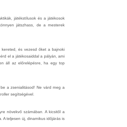
tikák, játékstílusok és a játékosok
 könnyen játszhass, de a mesterek
t kereted, és vezesd őket a bajnoki
érd el a játékosaiddal a pályán, ami
en áll az előrelépésre, ha egy top
be a zsenialitásod! Ne várd meg a
roller segítségével.
gyre növekvő számában. A kicsitől a
 A teljesen új, dinamikus időjárás is