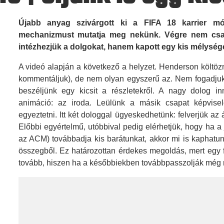
Újabb anyag szivárgott ki a FIFA 18 karrier módj
mechanizmust mutatja meg nekünk. Végre nem csak 
intézhezjük a dolgokat, hanem kapott egy kis mélysé
A videó alapján a következő a helyzet. Henderson költöz
kommentáljuk), de nem olyan egyszerű az. Nem fogadjuk 
beszéljünk egy kicsit a részletekről. A nagy dolog in
animáció: az iroda. Leülünk a másik csapat képvisel
egyeztetni. Itt két dologgal ügyeskedhetünk: felverjük az
Előbbi egyértelmű, utóbbival pedig elérhetjük, hogy ha a
az ACM) továbbadja kis barátunkat, akkor mi is kaphatun
összegből. Ez határozottan érdekes megoldás, mert egy f
tovább, hiszen ha a későbbiekben továbbpasszolják még mi