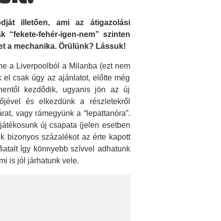
át illetően, ami az átigazolási
“fekete-fehér-igen-nem” szinten
get a mechanika. Örülünk? Lássuk!
ne a Liverpoolból a Milanba (ezt nem
el csak úgy az ajánlatot, előtte még
nentől kezdődik, ugyanis jön az új
őjével és elkezdünk a részletekről
 árat, vagy rámegyünk a “lepattanóra”.
 játékosunk új csapata (jelen esetben
k bizonyos százalékot az érte kapott
iatalt így könnyebb szívvel adhatunk
 is jól járhatunk vele.