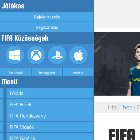
Játékos
Bejelentkezés
Regisztráció
FIFA Közösségek
facebook
instagram
twitter
Menü
Főoldal
FIFA Hírek
Írta:
Theo
|
D
FIFA Rendezvény
FIFA Videók
FIFA 
FIFA Galéria