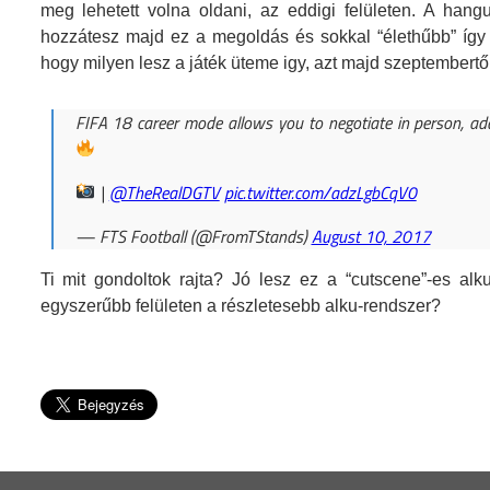
meg lehetett volna oldani, az eddigi felületen. A han
hozzátesz majd ez a megoldás és sokkal “élethűbb” így tá
hogy milyen lesz a játék üteme igy, azt majd szeptembertő
FIFA 18 career mode allows you to negotiate in person, add
|
@TheRealDGTV
pic.twitter.com/adzLgbCqV0
— FTS Football (@FromTStands)
August 10, 2017
Ti mit gondoltok rajta? Jó lesz ez a “cutscene”-es al
egyszerűbb felületen a részletesebb alku-rendszer?