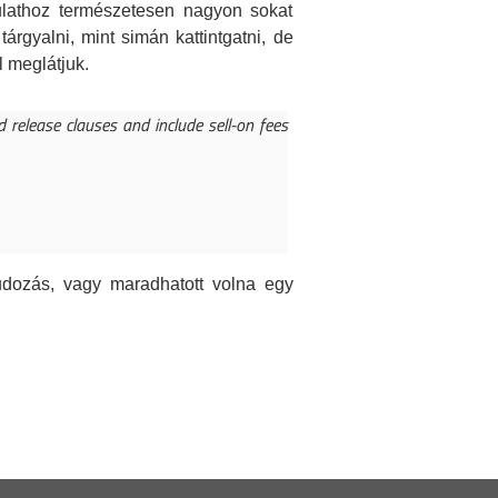
gulathoz természetesen nagyon sokat
rgyalni, mint simán kattintgatni, de
l meglátjuk.
 release clauses and include sell-on fees
kudozás, vagy maradhatott volna egy