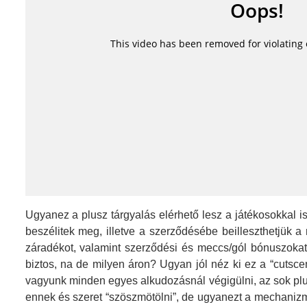
Ugyanez a plusz tárgyalás elérhető lesz a játékosokkal is
beszélitek meg, illetve a szerződésébe beilleszthetjük a
záradékot, valamint szerződési és meccs/gól bónuszokat 
biztos, na de milyen áron? Ugyan jól néz ki ez a “cutsc
vagyunk minden egyes alkudozásnál végigülni, az sok plus
ennek és szeret “szöszmötölni”, de ugyanezt a mechanizm