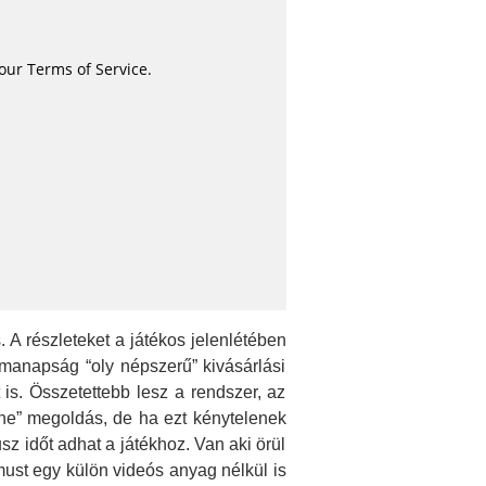
. A részleteket a játékos jelenlétében
 manapság “oly népszerű” kivásárlási
is. Összetettebb lesz a rendszer, az
ene” megoldás, de ha ezt kénytelenek
z időt adhat a játékhoz. Van aki örül
ust egy külön videós anyag nélkül is