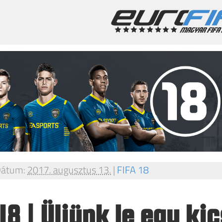
átum:
2017. augusztus 13.
|
FIFA 18
18 | Üljünk le egy kic