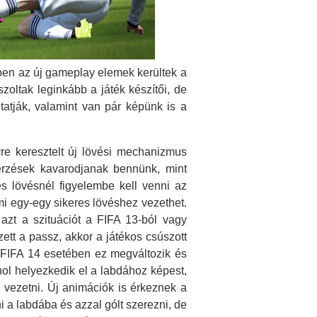
ben az új gameplay elemek kerültek a
zoltak leginkább a játék készítői, de
tatják, valamint van pár képünk is a
re keresztelt új lövési mechanizmus
érzések kavarodjanak bennünk, mint
s lövésnél figyelembe kell venni az
mi egy-egy sikeres lövéshez vezethet.
 azt a szituációt a FIFA 13-ból vagy
tt a passz, akkor a játékos csúszott
A FIFA 14 esetében ez megváltozik és
hol helyezkedik el a labdához képest,
vezetni. Új animációk is érkeznek a
i a labdába és azzal gólt szerezni, de