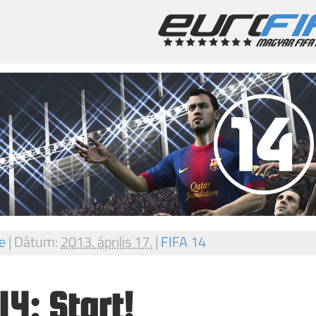
e
|
Dátum:
2013. április 17.
|
FIFA 14
14: Start!