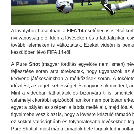
A tavalyihoz hasonlóan, a
FIFA 14
esetében is is első kör
nyilvánosság elé. Idén a lövéseken és a labdafizikán csis
további elemeken is változtattak. Ezeket videón is bemu
készülőben lévő FIFA 14-ről!
A
Pure Shot
(magyar fordítás egyelőre nem ismert) név
fejlesztése során arra törekedtek, hogy ugyanazok az 
kedvenc játékosainkban a mérkőzések során. A tökélete
időzítést, a szöget, sebességet és nagyon sok mindent, a
Mint a videóban láthatjátok és bizonyára ti is ismeritek
valamelyik korábbi epizódból, amikor nem pontosan érkeze
egyet a pályán és szépen a labda mellé állt, majd lőtt. 
figyelmebe veszik azt is, hogy a lövésre készülő támadó 
ez sokkal valósághűbb és folyamatosabb lövésekhez fog 
Pure Shottal, most már a támadók bele fognak tudni botlan