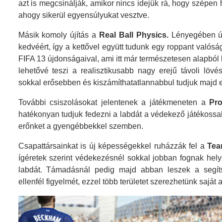
azt is megcsinálják, amikor nincs idejük rá, hogy szépen
ahogy sikerül egyensúlyukat vesztve.
Másik komoly újítás a
Real Ball Physics.
Lényegében újr
kedvéért, így a kettővel együtt tudunk egy roppant valósá
FIFA 13 újdonságaival, ami itt már természetesen alapból 
lehetővé teszi a realisztikusabb nagy erejű távoli lövé
sokkal erősebben és kiszámíthatatlannabbul tudjuk majd el
További csiszolásokat jelentenek a játékmeneten a
Pro
hatékonyan tudjuk fedezni a labdát a védekező játékossal
erőnket a gyengébbekkel szemben.
Csapattársainkat is új képességekkel ruházzák fel a
Tea
ígéretek szerint védekezésnél sokkal jobban fognak hel
labdát. Támadásnál pedig majd abban leszek a segí
ellenfél figyelmét, ezzel több területet szerezhetünk saját 