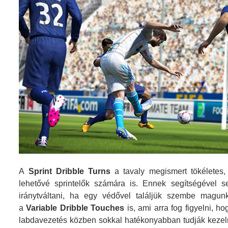
A
Sprint Dribble Turns
a tavaly megismert tökéletes,
lehetővé sprintelők számára is. Ennek segítségével s
iránytváltani, ha egy védővel találjük szembe magun
a
Variable Dribble Touches
is, ami arra fog figyelni, 
labdavezetés közben sokkal hatékonyabban tudják kezelni