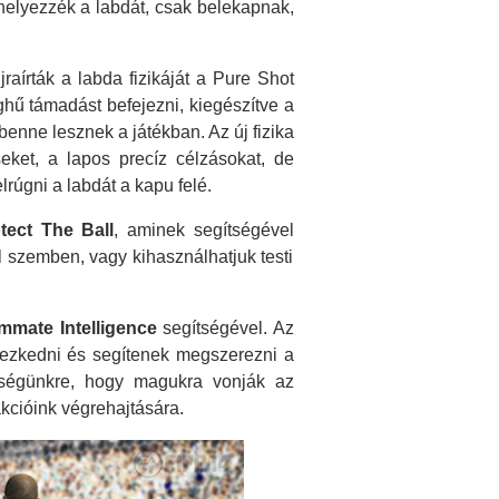
 helyezzék a labdát, csak belekapnak,
aírták a labda fizikáját a Pure Shot
ghű támadást befejezni, kiegészítve a
benne lesznek a játékban. Az új fizika
seket, a lapos precíz célzásokat, de
rúgni a labdát a kapu felé.
tect The Ball
, aminek segítségével
 szemben, vagy kihasználhatjuk testi
mmate Intelligence
segítségével. Az
yezkedni és segítenek megszerezni a
tségünkre, hogy magukra vonják az
akcióink végrehajtására.