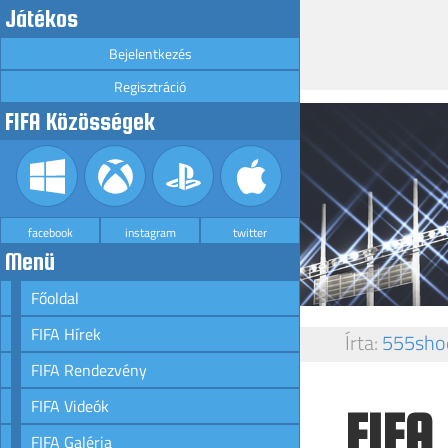
Játékos
Bejelentkezés
Regisztráció
FIFA Közösségek
facebook
instagram
twitter
Menü
Főoldal
FIFA Hírek
Írta:
555sho
FIFA Rendezvény
FIFA Videók
FIFA 
FIFA Galéria