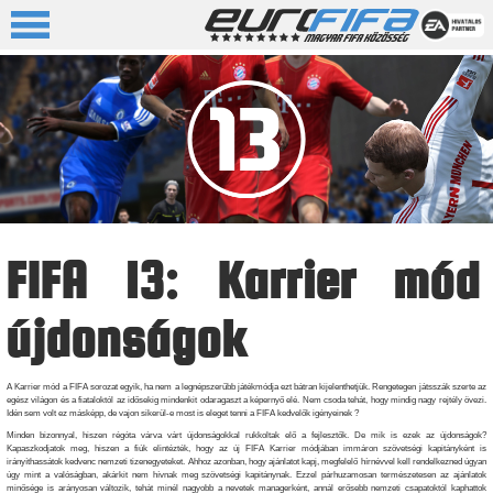
FIFA 13: Karrier mód
újdonságok
A Karrier mód a FIFA sorozat egyik, ha nem a legnépszerűbb játékmódja ezt bátran kijelenthetjük. Rengetegen játsszák szerte az
egész világon és a fiataloktól az idősekig mindenkit odaragaszt a képernyő elé. Nem csoda tehát, hogy mindig nagy rejtély övezi.
Idén sem volt ez másképp, de vajon sikerül-e most is eleget tenni a FIFA kedvelők igényeinek ?
Minden bizonnyal, hiszen régóta várva várt újdonságokkal rukkoltak elő a fejlesztők. De mik is ezek az újdonságok?
Kapaszkodjatok meg, hiszen a fiúk elintézték, hogy az új FIFA Karrier módjában immáron szövetségi kapitányként is
irányíthassátok kedvenc nemzeti tizenegyeteket. Ahhoz azonban, hogy ajánlatot kapj, megfelelő hírnévvel kell rendelkezned úgyan
úgy mint a valóságban, akárkit nem hívnak meg szövetségi kapitánynak. Ezzel párhuzamosan természetesen az ajánlatok
minősége is arányosan változik, tehát minél nagyobb a nevetek managerként, annál erősebb nemzeti csapatoktól kaphattok