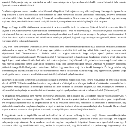
ajánlatot. Befolyásolja még az ajánlatokat az edző nemzetisége és a liga amiben edzősködik, szóval húzzatok bele srácok,
Egervári sem marad örökké fiatal.
Emellett a sajtó sem marad csendes, mivel állásotok elfoglalását 1 hét sajtóvisszhang előzi majd meg. Ha még mindig nem lenne
elég életszerű, a keret összeállítása természetesen az adott nemzetiség összes játékosából lehetséges, amelyre barátságos
mérkőzés előtt 1 hét, tornák előtt pedig 1 hónap áll rendelkezésetekre. Szerencsére ahhoz, hogy elfogadjatok egy szövetségi
kapitányi címet, nem kell felmondanotok addigi klubotoknál, mert párhuzamosan is irányíthatják a két csapatot.
Ahogy arról egy korábbi cikkben már olvashattatok, a kommentálás terén is hatalmas újításnak lehetünk szem- és fültanúi,
ugyanis a brit Alan Mcinally és Geoff Shreeves kommentátor páros – már ha őket választjuk – friss eseményekkel köszönnek be
mérkőzéseink közben, amivel még érdekesebbé és izgalmasabbá teszik nekik a már amúgy is fergeteges mérkőzéseinket. A
páros beszámol a párhuzamosan futó mérkőzések esetleges góljairól, lapjairól vagy esetleg tizenegyeseiről, de ezt az opciót
mérkőzés előtt ki is tudjátok kapcsolni
“Légy profi”-ként sem fogtok unatkozni a Karrier módban és erre több fantasztikus újdonság nyújt garanciát. Miután kiválasztjátok
játékosotokat – legyen az Virtuális Profi vagy igazi játékos – edzőtök több célt fog nektek kitűzni amit egy szezonon belül
teljesítenetek kell. Természetesen a kitűzött célok az alapján változnak, hogy milyen típusú játékost választotok
(kapust,védőt,középpályást,csatárt). Mindezek mellett 4 mérkőzésenként is kaptok majd feladatokat, amelyre annál több pontot
fogtok kapni, minél nehezebb ellenfelek ellen kell azokat teljesíteni. Ha játékosod boldogtalan immáron megkérheted klubodat,
hogy tegyen átigazolási listára vagy adjon kölcsönbe, hogy több játéklehetőséghez juthass. Azonban ha alacsony besorolású
játékosként nagyobb klubba igazolsz, számítanod kell rá, hogy nem férsz majd be a kezdő tizenegybe. És, hogy mindez még
élethűbb legyen, edződ a korábbi FIFA-kal ellentétben most már le is cserélhet ha fáradt vagy, vagy éppen rosszul játszol. Végül
ha elfogyott a szusz, vissza is vonulhattok és edzőként folytathatjátok pályafutásotokat.
Szerintem most össze is tehetitek a kezeteket és hálát mondhattok, hiszen nem titok, jövőre megvalósul az amire már régóta
várunk. A FIFA 13 Karrier módjában immáron megszűnnek a kötöttségek és a Manager Irodának köszönhetően szezon közben is
figyelhetitek manageretekkel a lehetséges állásokat és akár félidőben is válthattok csapatot. Mi több, managerünk immáron a
pálya mellett osztogathatja az utasításokat, amit azonban egy könnyed gombnyomással ki is kapcsolhattok (Ki tenne ilyet?) .
Az átigazolási tárgyalásokat sem hagyták érintetlenül a fejlesztők, sőt mostantól egy új rendszer köszön vissza a képernyőn. A
következő idényben immáron az átigazolás is élethűvé válik. A cserére ajánlott játékosok mellett immáron pénzt is ajánlhattok,
ami még igazságosabbá teszi az átigazolásokat és ha ez még nem lenne elég, feltételeket is szabhattok a szerződésben. Egy
játékos kölcsönadásakor meghatározhatjátok a végső kivásárlási árat ami a kölcsönszerződés lejártakor fizetendő. Ha azonban ti
kaptok ajánlatot, most már ellenajánlatot is tehettek, ha még több pénzt szeretnétek játékosaitokért.
A tárgyalások során a legfelsőbb vezető tanácsokkal lát el, amire szükség is lesz majd, hiszen szerződésajánlatkor
meghatározhatjátok, hogy milyen szerepet szántok majd az igazolt játékosnak – (Mellőzött, Fontos, Jövő csillaga), ami nagyban
befolyásolja majd döntését. Az új rendszer mostmár nagyban megnehezíti dolgotokat, hiszen nem igazolhattok csak úgy. A
procedúrát előbb egy érdeklődés előzi meg, amikor is megtudhatjátok, hogy kivásárolható-e a játékos vagy, hogy mennyit akar