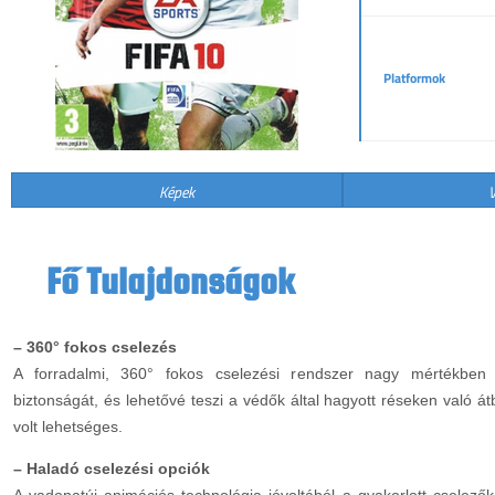
Platformok
Képek
V
Fő Tulajdonságok
– 360° fokos cselezés
A forradalmi, 360° fokos cselezési rendszer nagy mértékben
biztonságát, és lehetővé teszi a védők által hagyott réseken való 
volt lehetséges.
– Haladó cselezési opciók