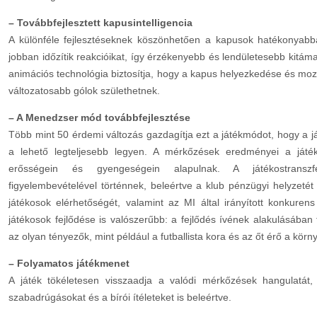
– Továbbfejlesztett kapusintelligencia
A különféle fejlesztéseknek köszönhetően a kapusok hatékonyabba
jobban időzítik reakcióikat, így érzékenyebb és lendületesebb kitá
animációs technológia biztosítja, hogy a kapus helyezkedése és moz
változatosabb gólok születhetnek.
– A Menedzser mód továbbfejlesztése
Több mint 50 érdemi változás gazdagítja ezt a játékmódot, hogy a 
a lehető legteljesebb legyen. A mérkőzések eredményei a játék
erősségein és gyengeségein alapulnak. A játékostransz
figyelembevételével történnek, beleértve a klub pénzügyi helyzetét
játékosok elérhetőségét, valamint az MI által irányított konkuren
játékosok fejlődése is valószerűbb: a fejlődés ívének alakulásában
az olyan tényezők, mint például a futballista kora és az őt érő a körn
– Folyamatos játékmenet
A játék tökéletesen visszaadja a valódi mérkőzések hangulatát,
szabadrúgásokat és a bírói ítéleteket is beleértve.