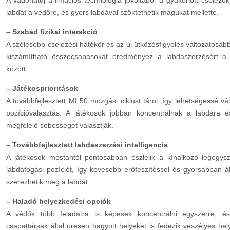
A vadonatúj animációs technológia jóvoltából a gyakorlott cselezők
labdát a védőre, és gyors labdával szöktethetik magukat mellette.
– Szabad fizikai interakció
A szélesebb cselezési hatókör és az új ütközésfigyelés változatosa
kiszámítható összecsapásokat eredményez a labdaszerzésért a
között
– Játékosprioritások
A továbbfejlesztett MI 50 mozgási ciklust tárol, így lehetségessé vá
pozícióválasztás. A játékosok jobban koncentrálnak a labdára 
megfelelő sebességet választják.
– Továbbfejlesztett labdaszerzési intelligencia
A játékosok mostantól pontosabban észlelik a kínálkozó legegys
labdafogási pozíciót, így kevesebb erőfeszítéssel és gyorsabban ál
szerezhetik meg a labdát.
– Haladó helyezkedési opciók
A védők több feladatra is képesek koncentrálni egyszerre, és
csapattársak által üresen hagyott helyeket is fedezik veszélyes h