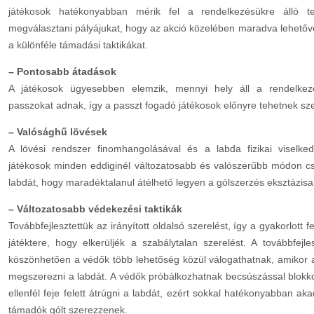
játékosok hatékonyabban mérik fel a rendelkezésükre álló t
megválasztani pályájukat, hogy az akció közelében maradva lehetőv
a különféle támadási taktikákat.
– Pontosabb átadások
A játékosok ügyesebben elemzik, mennyi hely áll a rendelkez
passzokat adnak, így a passzt fogadó játékosok előnyre tehetnek sz
– Valósághű lövések
A lövési rendszer finomhangolásával és a labda fizikai viselke
játékosok minden eddiginél változatosabb és valószerűbb módon c
labdát, hogy maradéktalanul átélhető legyen a gólszerzés eksztázisa
– Változatosabb védekezési taktikák
Továbbfejlesztettük az irányított oldalsó szerelést, így a gyakorlott
játéktere, hogy elkerüljék a szabálytalan szerelést. A továbbfejles
köszönhetően a védők több lehetőség közül válogathatnak, amikor 
megszerezni a labdát. A védők próbálkozhatnak becsúszással blokk
ellenfél feje felett átrúgni a labdát, ezért sokkal hatékonyabban a
támadók gólt szerezzenek.